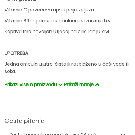
Vitamin C povećava apsorpciju željeza.
Vitamin B9 doprinosi normalnom stvaranju krvi.
Kopriva ima povoljan utjecaj na cirkulaciju krvi.
UPOTREBA
Jedna ampula ujutro, čista ili razblaženo u čaši vode ili
soka.
Prikaži više o proizvodu
Prikaži manje
Česta pitanja
Zašto kupovati na apotekaviva24.ba?