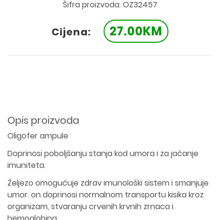
Šifra proizvoda: OZ32457
27.00KM
Cijena:
Opis proizvoda
Oligofer ampule
Doprinosi poboljšanju stanja kod umora i za jačanje
imuniteta.
Željezo omogućuje zdrav imunološki sistem i smanjuje
umor. on doprinosi normalnom transportu kisika kroz
organizam, stvaranju crvenih krvnih zrnaca i
hemoglobina.