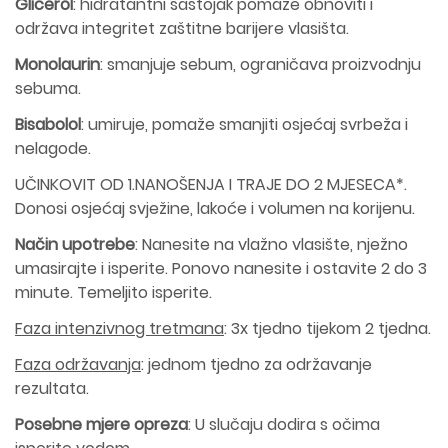
Glicerol
: hidratantni sastojak pomaže obnoviti i
održava integritet zaštitne barijere vlasišta.
Monolaurin
: smanjuje sebum, ograničava proizvodnju
sebuma.
Bisabolol
: umiruje, pomaže smanjiti osjećaj svrbeža i
nelagode.
UČINKOVIT OD 1.NANOŠENJA I TRAJE DO 2 MJESECA*.
Donosi osjećaj svježine, lakoće i volumen na korijenu.
Način upotrebe
: Nanesite na vlažno vlasište, nježno
umasirajte i isperite. Ponovo nanesite i ostavite 2 do 3
minute. Temeljito isperite.
Faza intenzivnog tretmana
: 3x tjedno tijekom 2 tjedna.
Faza održavanja
: jednom tjedno za održavanje
rezultata.
Posebne mjere opreza
: U slučaju dodira s očima