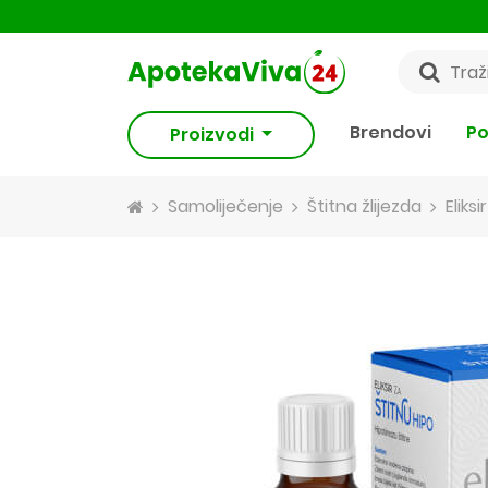
Brendovi
Po
Proizvodi
Samoliječenje
Štitna žlijezda
Eliks