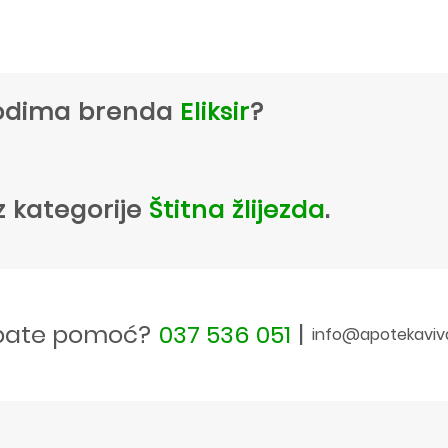
zvodima brenda
Eliksir
?
z kategorije
Štitna žlijezda
.
bate pomoć?
037 536 051
|
info@apotekaviv