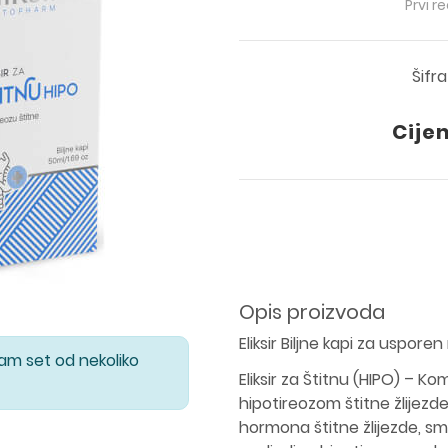
Prvi r
Šifr
Cije
Opis proizvoda
Eliksir Biljne kapi za usporen
Vam set od nekoliko
Eliksir za Štitnu (HIPO) – 
hipotireozom štitne žlijez
hormona štitne žlijezde, sm