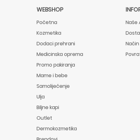
WEBSHOP
INFO
Početna
Naše 
Kozmetika
Dost
Dodaci prehrani
Način
Medicinska oprema
Povra
Promo pakiranja
Mame i bebe
Samoliječenje
Ulja
Biljne kapi
Outlet
Dermokozmetika
Brendovi