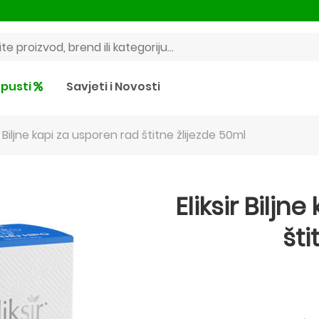
pusti
Savjeti i Novosti
ir Biljne kapi za usporen rad štitne žlijezde 50ml
Eliksir Biljn
šti