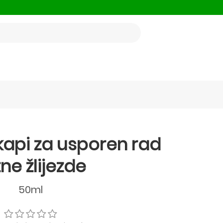
e kapi za usporen rad
tne žlijezde
50ml