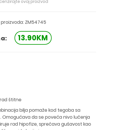
ecenzirajte ovaj proizvod
a proizvoda: ZM54745
13.90KM
na:
 rad štitne
Kombinacija bilja pomaže kod tegoba sa
de. Omogućava da se poveća nivo lučenja
iruje rad hipofize, sprečava gušavost kao