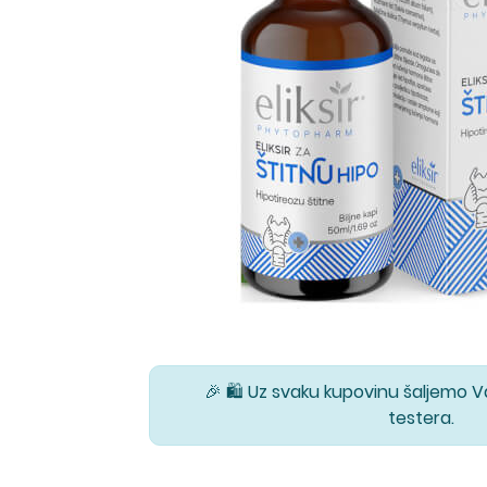
🎉 🛍️ Uz svaku kupovinu šaljemo 
testera.