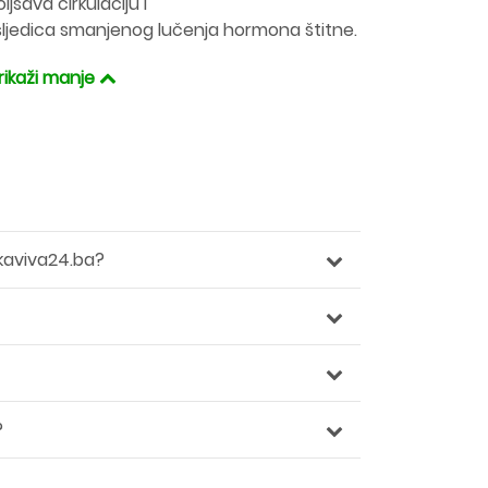
jšava cirkulaciju i
sljedica smanjenog lučenja hormona štitne.
rikaži manje
kaviva24.ba?
?