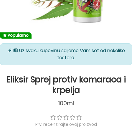
Popularno
🎉 🛍️ Uz svaku kupovinu šaljemo Vam set od nekoliko
testera.
Eliksir Sprej protiv komaraca i
krpelja
100ml
Prvi recenzirajte ovaj proizvod