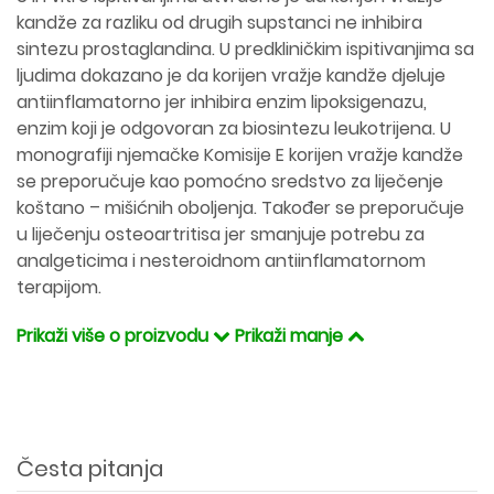
kandže za razliku od drugih supstanci ne inhibira
sintezu prostaglandina. U predkliničkim ispitivanjima sa
ljudima dokazano je da korijen vražje kandže djeluje
antiinflamatorno jer inhibira enzim lipoksigenazu,
enzim koji je odgovoran za biosintezu leukotrijena. U
monografiji njemačke Komisije E korijen vražje kandže
se preporučuje kao pomoćno sredstvo za liječenje
koštano – mišićnih oboljenja. Također se preporučuje
u liječenju osteoartritisa jer smanjuje potrebu za
analgeticima i nesteroidnom antiinflamatornom
terapijom.
Prikaži više o proizvodu
Prikaži manje
Česta pitanja