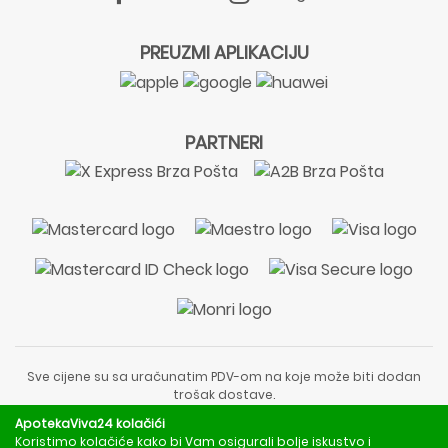
PREUZMI APLIKACIJU
PARTNERI
Sve cijene su sa uračunatim PDV-om na koje može biti dodan
trošak dostave.
Sadržaj stranice je informativnog karaktera i nije zamjena za
ApotekaViva24 kolačići
liječnički pregled ili savjet farmaceuta.
Koristimo kolačiće kako bi Vam osigurali bolje iskustvo i