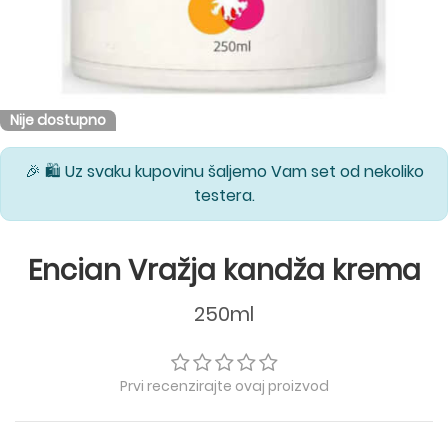
Nije dostupno
🎉 🛍️ Uz svaku kupovinu šaljemo Vam set od nekoliko
testera.
Encian Vražja kandža krema
250ml
Prvi recenzirajte ovaj proizvod