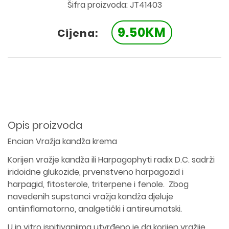
Šifra proizvoda: JT41403
9.50KM
Cijena:
Opis proizvoda
Encian Vražja kandža krema
Korijen vražje kandža ili Harpagophyti radix D.C. sadrži
iridoidne glukozide, prvenstveno harpagozid i
harpagid, fitosterole, triterpene i fenole. Zbog
navedenih supstanci vražja kandža djeluje
antiinflamatorno, analgetički i antireumatski.
U in vitro ispitivanjima utvrđeno je da korijen vražije