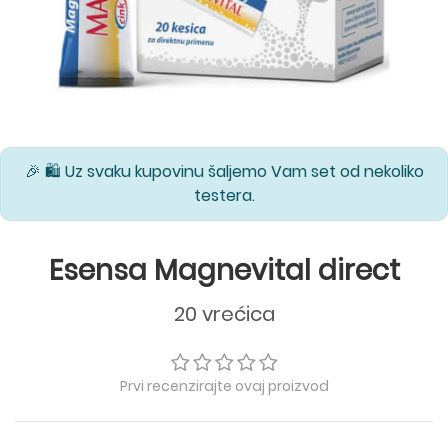
🎉 🛍️ Uz svaku kupovinu šaljemo Vam set od nekoliko
testera.
Esensa Magnevital direct
20 vrećica
Prvi recenzirajte ovaj proizvod