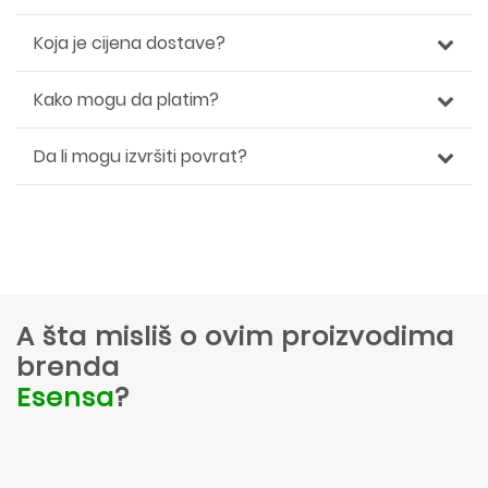
Koja je cijena dostave?
Kako mogu da platim?
Da li mogu izvršiti povrat?
A šta misliš o ovim proizvodima
brenda
Esensa
?