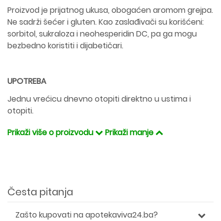
Proizvod je prijatnog ukusa, obogaćen aromom grejpa.
Ne sadrži šećer i gluten. Kao zaslađivači su korišćeni:
sorbitol, sukraloza i neohesperidin DC, pa ga mogu
bezbedno koristiti i dijabetičari.
UPOTREBA
Jednu vrećicu dnevno otopiti direktno u ustima i
otopiti.
Prikaži više o proizvodu
Prikaži manje
Česta pitanja
Zašto kupovati na apotekaviva24.ba?