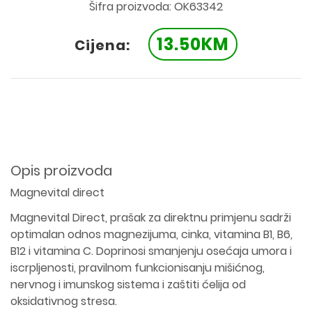
Šifra proizvoda: OK63342
13.50KM
Cijena:
Opis proizvoda
Magnevital direct
Magnevital Direct, prašak za direktnu primjenu sadrži
optimalan odnos magnezijuma, cinka, vitamina B1, B6,
B12 i vitamina C. Doprinosi smanjenju osećaja umora i
iscrpljenosti, pravilnom funkcionisanju mišićnog,
nervnog i imunskog sistema i zaštiti ćelija od
oksidativnog stresa.