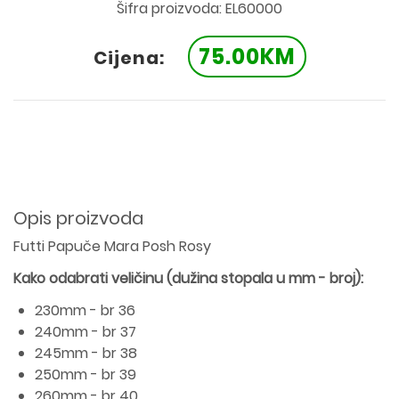
Šifra proizvoda: EL60000
75.00KM
Cijena:
Opis proizvoda
Futti Papuče Mara Posh Rosy
Kako odabrati veličinu (dužina stopala u mm - broj):
230mm - br 36
240mm - br 37
245mm - br 38
250mm - br 39
260mm - br 40