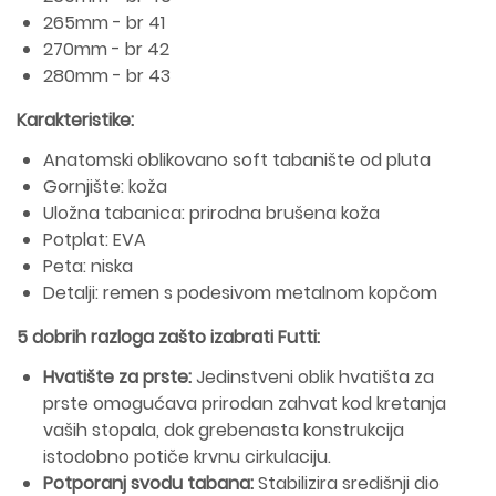
265mm - br 41
270mm - br 42
280mm - br 43
Karakteristike:
Anatomski oblikovano soft tabanište od pluta
Gornjište: koža
Uložna tabanica: prirodna brušena koža
Potplat: EVA
Peta: niska
Detalji: remen s podesivom metalnom kopčom
5 dobrih razloga zašto izabrati Futti:
Hvatište za prste:
Jedinstveni oblik hvatišta za
prste omogućava prirodan zahvat kod kretanja
vaših stopala, dok grebenasta konstrukcija
istodobno potiče krvnu cirkulaciju.
Potporanj svodu tabana:
Stabilizira središnji dio