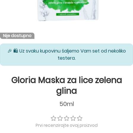
Nije dostupno
🎉 🛍️ Uz svaku kupovinu šaljemo Vam set od nekoliko
testera.
Gloria Maska za lice zelena
glina
50ml
Prvi recenzirajte ovaj proizvod