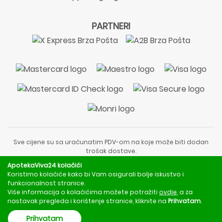
PARTNERI
Sve cijene su sa uračunatim PDV-om na koje može biti dodan
trošak dostave.
Sadržaj stranice je informativnog karaktera i nije zamjena za
ApotekaViva24 kolačići
liječnički pregled ili savjet farmaceuta.
Koristimo kolačiće kako bi Vam osigurali bolje iskustvo i
Za obavijesti o mjerama opreza, rizicima i nuspojavama
funkcionalnost stranice.
obratite se svom liječniku ili farmaceutu.
Više informacija o kolačićima možete potražiti
ovdje
, a za
nastavak pregleda i korištenje stranice, kliknite na
Prihvatam
.
Copyright © 2020 - 2026 | ApotekaViva24 | Sva prava zadržava
Prihvatam