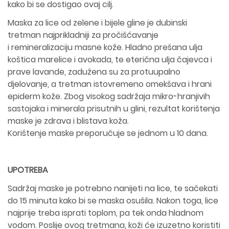
kako bi se dostigao ovaj cilj.
Maska za lice od zelene i bijele gline je dubinski
tretman najprikladniji za pročišćavanje
i remineralizaciju masne kože. Hladno prešana ulja
koštica marelice i avokada, te eterična ulja čajevca i
prave lavande, zadužena su za protuupalno
djelovanje, a tretman istovremeno omekšava i hrani
epiderm kože. Zbog visokog sadržaja mikro-hranjivih
sastojaka i minerala prisutnih u glini, rezultat korištenja
maske je zdrava i blistava koža.
Korištenje maske preporučuje se jednom u 10 dana.
UPOTREBA
Sadržaj maske je potrebno nanijeti na lice, te sačekati
do 15 minuta kako bi se maska osušila. Nakon toga, lice
najprije treba isprati toplom, pa tek onda hladnom
vodom. Poslije ovog tretmana, koži će izuzetno koristiti