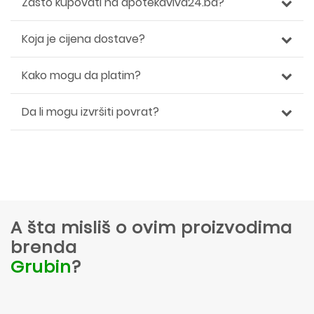
Zašto kupovati na apotekaviva24.ba?
Koja je cijena dostave?
Kako mogu da platim?
Da li mogu izvršiti povrat?
A šta misliš o ovim proizvodima
brenda
Grubin
?