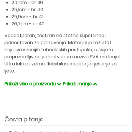
24,1cm - br 39
25,1cm - br 40
25,9cm - br 41
26,7cm - br 42
Vodootporan, testiran na štetne supstance i
jednostavan za održavanje. Materijal je rezultat
najsuvremenijih tehnoloških postupaka, u svijetu
prepoznatljiv po jedinstvenom nazivu EVA materijal.
Ultra lak i izuzetno fleksibilan, idealno je rješenje za
ljeto.
Prikaži više o proizvodu
Prikaži manje
Česta pitanja