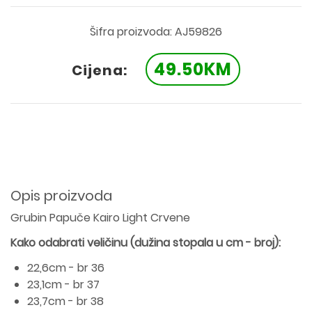
Šifra proizvoda: AJ59826
49.50KM
Cijena:
Opis proizvoda
Grubin Papuče Kairo Light Crvene
Kako odabrati veličinu (dužina
stopala
u cm - broj):
22,6cm - br 36
23,1cm - br 37
23,7cm - br 38