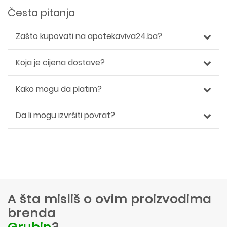
Česta pitanja
Zašto kupovati na apotekaviva24.ba?
Koja je cijena dostave?
Kako mogu da platim?
Da li mogu izvršiti povrat?
A šta misliš o ovim proizvodima
brenda