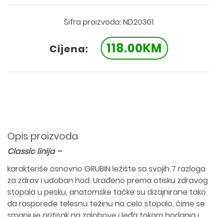
Šifra proizvoda: ND20301
118.00KM
Cijena:
Opis proizvoda
Classic linija –
karakteriše osnovno GRUBIN ležište sa svojih 7 razloga
za zdrav i udoban hod. Urađeno prema otisku zdravog
stopala u pesku, anatomske tačke su dizajnirane tako
da rasporede telesnu težinu na celo stopalo, čime se
smanjuje pritisak na zglobove i leđa tokom hodanja i