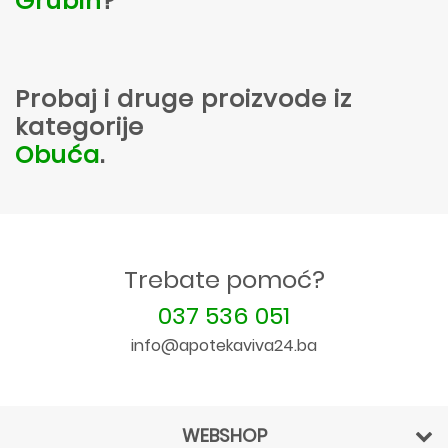
Grubin
?
Probaj i druge proizvode iz
kategorije
Obuća
.
Trebate pomoć?
037 536 051
info@apotekaviva24.ba
WEBSHOP