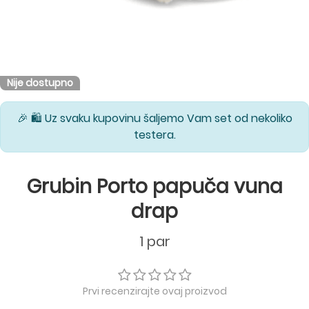
Nije dostupno
🎉 🛍️ Uz svaku kupovinu šaljemo Vam set od nekoliko
testera.
Grubin Porto papuča vuna
drap
1 par
Prvi recenzirajte ovaj proizvod