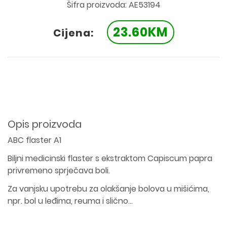
Šifra proizvoda: AE53194
23.60KM
Cijena:
Opis proizvoda
ABC flaster A1
Biljni medicinski flaster s ekstraktom Capiscum papra
privremeno sprječava boli.
Za vanjsku upotrebu za olakšanje bolova u mišićima,
npr. bol u leđima, reuma i slično…