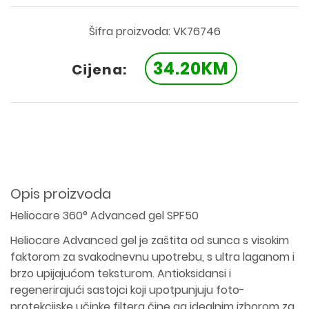
Šifra proizvoda: VK76746
34.20KM
Cijena:
Opis proizvoda
Heliocare 360° Advanced gel SPF50
Heliocare Advanced gel je zaštita od sunca s visokim
faktorom za svakodnevnu upotrebu, s ultra laganom i
brzo upijajućom teksturom. Antioksidansi i
regenerirajući sastojci koji upotpunjuju foto-
protekcijske učinke filtera čine ga idealnim izborom za