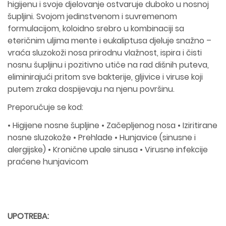
higijenu i svoje djelovanje ostvaruje duboko u nosnoj
šupljini. Svojom jedinstvenom i suvremenom
formulacijom, koloidno srebro u kombinaciji sa
eteričnim uljima mente i eukaliptusa djeluje snažno –
vraća sluzokoži nosa prirodnu vlažnost, ispira i čisti
nosnu šupljinu i pozitivno utiče na rad dišnih puteva,
eliminirajući pritom sve bakterije, gljivice i viruse koji
putem zraka dospijevaju na njenu površinu.
Preporučuje se kod:
• Higijene nosne šupljine • Začepljenog nosa • Iziritirane
nosne sluzokože • Prehlade • Hunjavice (sinusne i
alergijske) • Kronične upale sinusa • Virusne infekcije
praćene hunjavicom
UPOTREBA: