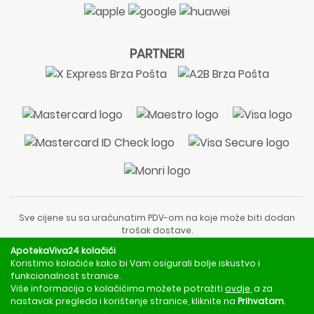
PARTNERI
Sve cijene su sa uračunatim PDV-om na koje može biti dodan
trošak dostave.
Sadržaj stranice je informativnog karaktera i nije zamjena za
ApotekaViva24 kolačići
liječnički pregled ili savjet farmaceuta.
Koristimo kolačiće kako bi Vam osigurali bolje iskustvo i
Za obavijesti o mjerama opreza, rizicima i nuspojavama
funkcionalnost stranice.
obratite se svom liječniku ili farmaceutu.
Više informacija o kolačićima možete potražiti
ovdje
, a za
nastavak pregleda i korištenje stranice, kliknite na
Prihvatam
.
Copyright © 2020 - 2026 | ApotekaViva24 | Sva prava zadržava