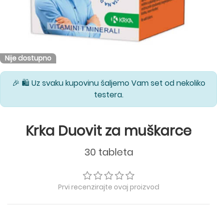
Nije dostupno
🎉 🛍️ Uz svaku kupovinu šaljemo Vam set od nekoliko
testera.
Krka Duovit za muškarce
30 tableta
Prvi recenzirajte ovaj proizvod