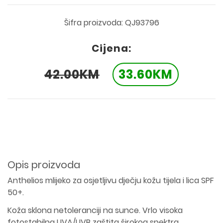
Šifra proizvoda: QJ93796
Cijena:
42.00KM
33.60KM
Opis proizvoda
Anthelios mlijeko za osjetljivu dječju kožu tijela i lica SPF
50+.
Koža sklona netoleranciji na sunce. Vrlo visoka
fotostabilna UVA/UVB zaštita širokog spektra.