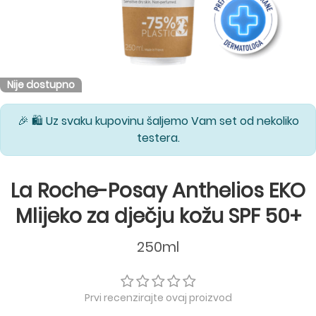
Nije dostupno
🎉 🛍️ Uz svaku kupovinu šaljemo Vam set od nekoliko
testera.
La Roche-Posay Anthelios EKO
Mlijeko za dječju kožu SPF 50+
250ml
Prvi recenzirajte ovaj proizvod