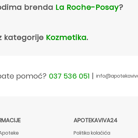
zvodima brenda
La Roche-Posay
?
z kategorije
Kozmetika
.
bate pomoć?
037 536 051
|
info@apotekaviv
RMACIJE
APOTEKAVIVA24
Apoteke
Politika kolačića