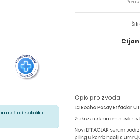
Prvi r
Šif
Cijen
Opis proizvoda
La Roche Posay Effaclar ul
Vam set od nekoliko
Za kožu sklonu nepravilnost
Novi EFFACLAR serum sadrži 
piling u kombinaciji s umiru