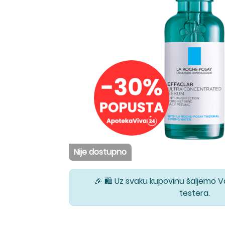
Nije dostupno
🎉 🛍️ Uz svaku kupovinu šaljemo 
testera.