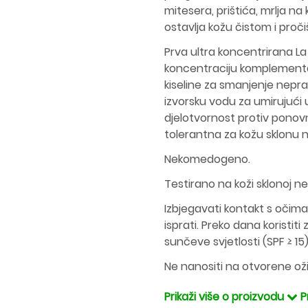
mitesera, prištića, mrlja na 
ostavlja kožu čistom i pro
Prva ultra koncentrirana L
koncentraciju komplementarn
kiseline za smanjenje neprav
izvorsku vodu za umirujući 
djelotvornost protiv ponov
tolerantna za kožu sklonu 
Nekomedogeno.
Testirano na koži sklonoj n
Izbjegavati kontakt s očima
isprati. Preko dana koristit
sunčeve svjetlosti (SPF ≥ 15
Ne nanositi na otvorene ožil
Prikaži više o proizvodu
P