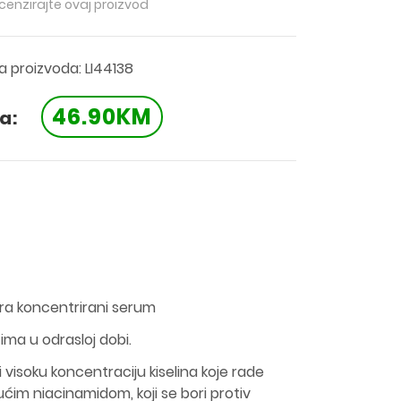
ecenzirajte ovaj proizvod
ra proizvoda: LI44138
46.90KM
a:
tra koncentrirani serum
ima u odrasloj dobi.
visoku koncentraciju kiselina koje rade
jućim niacinamidom, koji se bori protiv