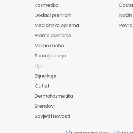
Kozmetika
Dost
Dodaci prehrani
Način
Medicinska oprema
Povra
Promo pakiranja
Mame i bebe
Samoliječenje
Ulja
Biljne kapi
Outlet
Dermokozmetika
Brendovi
Savjeti i Novosti