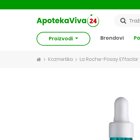
Brendovi
Po
Proizvodi
Kozmetika
La Roche-Posay Effaclar 