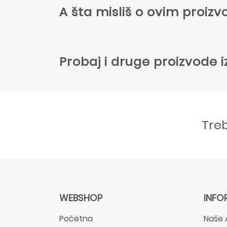
A šta misliš o ovim proi
Probaj i druge proizvode i
Tre
WEBSHOP
INFO
Početna
Naše 