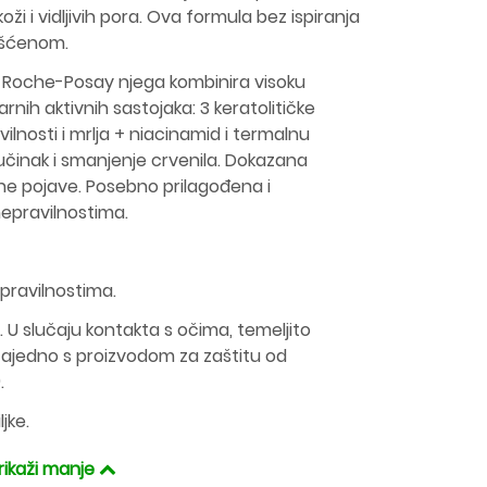
koži i vidljivih pora. Ova formula bez ispiranja
čišćenom.
a Roche-Posay njega kombinira visoku
ih aktivnih sastojaka: 3 keratolitičke
ilnosti i mrlja + niacinamid i termalnu
učinak i smanjenje crvenila. Dokazana
ne pojave. Posebno prilagođena i
nepravilnostima.
epravilnostima.
. U slučaju kontakta s očima, temeljito
i zajedno s proizvodom za zaštitu od
).
jke.
rikaži manje