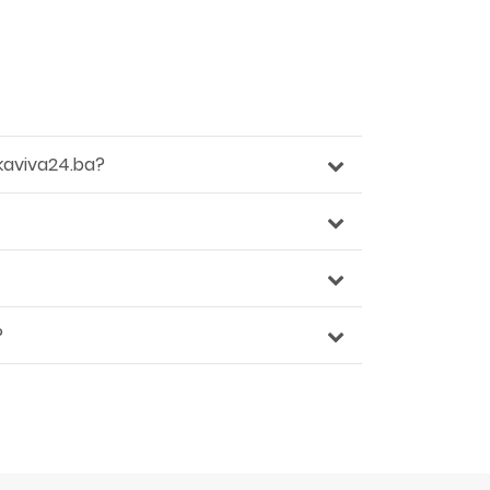
kaviva24.ba?
?