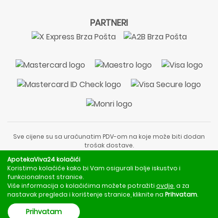
PARTNERI
Sve cijene su sa uračunatim PDV-om na koje može biti dodan
trošak dostave.
Sadržaj stranice je informativnog karaktera i nije zamjena za
ApotekaViva24 kolačići
liječnički pregled ili savjet farmaceuta.
Koristimo kolačiće kako bi Vam osigurali bolje iskustvo i
Za obavijesti o mjerama opreza, rizicima i nuspojavama
funkcionalnost stranice.
obratite se svom liječniku ili farmaceutu.
Više informacija o kolačićima možete potražiti
ovdje
, a za
nastavak pregleda i korištenje stranice, kliknite na
Prihvatam
.
Copyright © 2020 - 2026 | ApotekaViva24 | Sva prava zadržava
Prihvatam