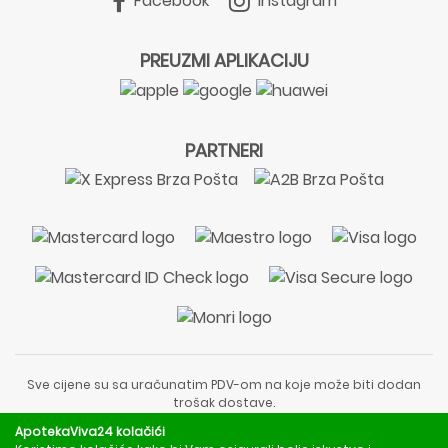
Facebook
Instagram
PREUZMI APLIKACIJU
PARTNERI
Sve cijene su sa uračunatim PDV-om na koje može biti dodan
trošak dostave.
Sadržaj stranice je informativnog karaktera i nije zamjena za
ApotekaViva24 kolačići
liječnički pregled ili savjet farmaceuta.