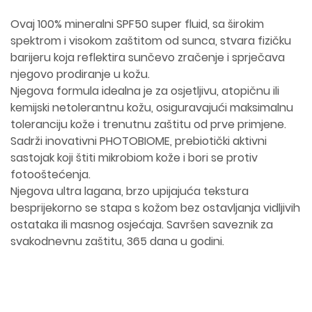
Ovaj 100% mineralni SPF50 super fluid, sa širokim
spektrom i visokom zaštitom od sunca, stvara fizičku
barijeru koja reflektira sunčevo zračenje i sprječava
njegovo prodiranje u kožu.
Njegova formula idealna je za osjetljivu, atopičnu ili
kemijski netolerantnu kožu, osiguravajući maksimalnu
toleranciju kože i trenutnu zaštitu od prve primjene.
Sadrži inovativni PHOTOBIOME, prebiotički aktivni
sastojak koji štiti mikrobiom kože i bori se protiv
fotooštećenja.
Njegova ultra lagana, brzo upijajuća tekstura
besprijekorno se stapa s kožom bez ostavljanja vidljivih
ostataka ili masnog osjećaja. Savršen saveznik za
svakodnevnu zaštitu, 365 dana u godini.