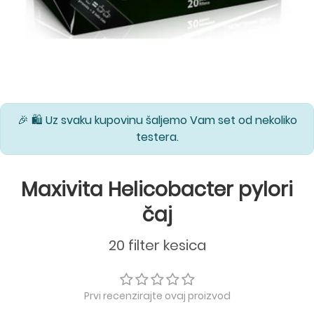
🎉 🛍️ Uz svaku kupovinu šaljemo Vam set od nekoliko
testera.
Maxivita Helicobacter pylori
čaj
20 filter kesica
Prvi recenzirajte ovaj proizvod