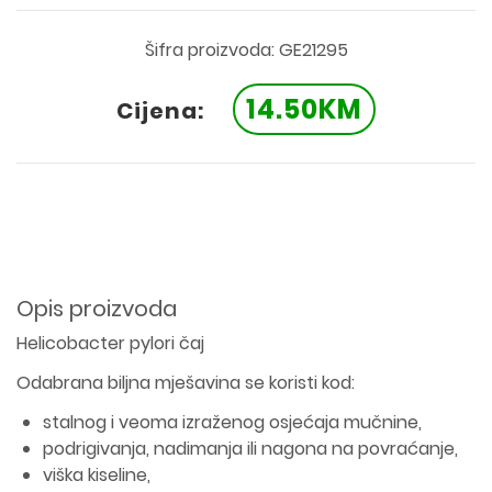
Šifra proizvoda: GE21295
14.50KM
Cijena:
Opis proizvoda
Helicobacter pylori čaj
Odabrana biljna mješavina se koristi kod:
stalnog i veoma izraženog osjećaja mučnine,
podrigivanja, nadimanja ili nagona na povraćanje,
viška kiseline,