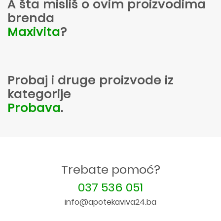
A šta misliš o ovim proizvodima
brenda
Maxivita
?
Probaj i druge proizvode iz
kategorije
Probava
.
Trebate pomoć?
037 536 051
info@apotekaviva24.ba