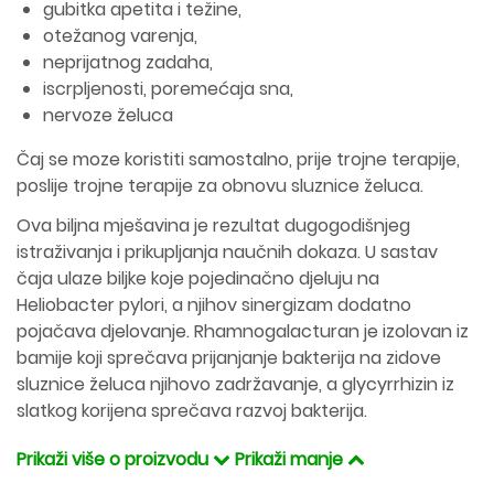
gubitka apetita i težine,
otežanog varenja,
neprijatnog zadaha,
iscrpljenosti, poremećaja sna,
nervoze želuca
Čaj se moze koristiti samostalno, prije trojne terapije,
poslije trojne terapije za obnovu sluznice želuca.
Ova biljna mješavina je rezultat dugogodišnjeg
istraživanja i prikupljanja naučnih dokaza. U sastav
čaja ulaze biljke koje pojedinačno djeluju na
Heliobacter pylori, a njihov sinergizam dodatno
pojačava djelovanje. Rhamnogalacturan je izolovan iz
bamije koji sprečava prijanjanje bakterija na zidove
sluznice želuca njihovo zadržavanje, a glycyrrhizin iz
slatkog korijena sprečava razvoj bakterija.
Prikaži više o proizvodu
Prikaži manje