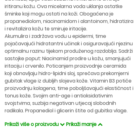
iritiranu kožu. Ova micelarna voda uklanja ostatke
šminke koji mogu ostati na koži. Obogaćena je
propanediolom, niacinamidom i alantoinom, hidratizira
i revitalizira kožu te smiruje iritacije.
Akumulira i zadržava vodu u epidermi, time
pojačavajući hidratantni učinak i osiguravajući njezinu
optimalnu razinu tijekom produženog razdoblja. Sadrži
sastojke poput: Niacinamid prodire u kožu, smanjujući
iritaciju i crvenilo. Poticanjem proizvodnje ceramida
koji obnavljaju hidro-lipidni sloj, sprečava prekomjerni
gubitak vlage iz dubljih slojeva kože. Vitamin B3 potiče
proizvodnju kolagena, time poboljšavajući elastičnost i
tonus kože. Svojim anti-age i antioksidativnim
svojstvima, suzbija negativan utjecaj slobodnih
radikala. Propanediol i glicerin štite od gubitka vlage.
Prikaži više o proizvodu
Prikaži manje