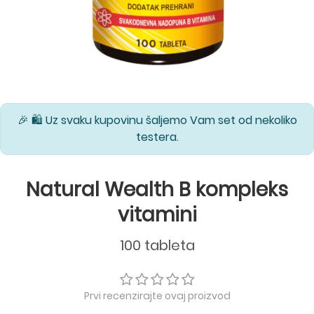
🎉 🛍️ Uz svaku kupovinu šaljemo Vam set od nekoliko
testera.
Natural Wealth B kompleks
vitamini
100 tableta
Prvi recenzirajte ovaj proizvod