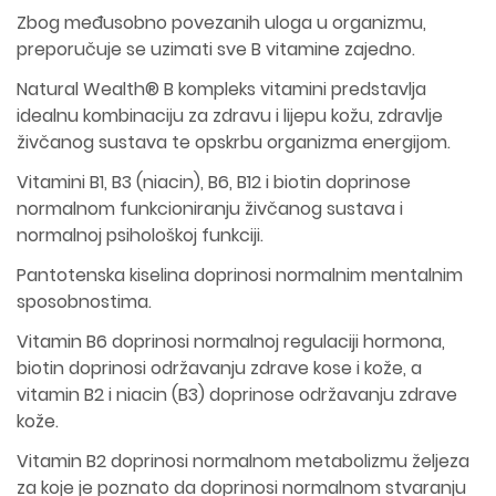
Zbog međusobno povezanih uloga u organizmu,
preporučuje se uzimati sve B vitamine zajedno.
Natural Wealth® B kompleks vitamini predstavlja
idealnu kombinaciju za zdravu i lijepu kožu, zdravlje
živčanog sustava te opskrbu organizma energijom.
Vitamini B1, B3 (niacin), B6, B12 i biotin doprinose
normalnom funkcioniranju živčanog sustava i
normalnoj psihološkoj funkciji.
Pantotenska kiselina doprinosi normalnim mentalnim
sposobnostima.
Vitamin B6 doprinosi normalnoj regulaciji hormona,
biotin doprinosi održavanju zdrave kose i kože, a
vitamin B2 i niacin (B3) doprinose održavanju zdrave
kože.
Vitamin B2 doprinosi normalnom metabolizmu željeza
za koje je poznato da doprinosi normalnom stvaranju