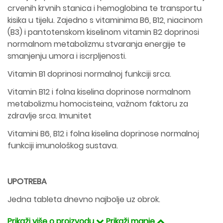
crvenih krvnih stanica i hemoglobina te transportu
kisika u tijelu. Zajedno s vitaminima B6, B12, niacinom
(B3) i pantotenskom kiselinom vitamin B2 doprinosi
normalnom metabolizmu stvaranja energije te
smanjenju umora i iscrpljenosti.
Vitamin B1 doprinosi normalnoj funkciji srca.
Vitamin B12 i folna kiselina doprinose normalnom
metabolizmu homocisteina, važnom faktoru za
zdravlje srca. Imunitet
Vitamini B6, B12 i folna kiselina doprinose normalnoj
funkciji imunološkog sustava.
UPOTREBA
Jedna tableta dnevno najbolje uz obrok.
Prikaži više o proizvodu
Prikaži manje