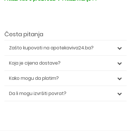
Česta pitanja
Zašto kupovati na apotekaviva24.ba?
Koja je cijena dostave?
Kako mogu da platim?
Da li mogu izvršiti povrat?