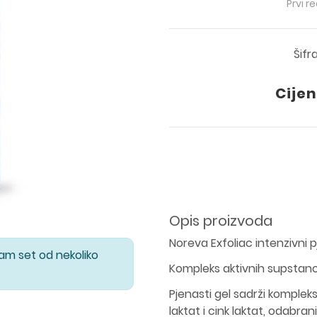
Prvi r
Šifr
Cijen
Opis proizvoda
Noreva Exfoliac intenzivni p
Vam set od nekoliko
Kompleks aktivnih supstanci
Pjenasti gel sadrži komplek
laktat i cink laktat, odabra