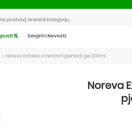
pusti
Savjeti i Novosti
Noreva Exfoliac intenzivni pjenasti gel 200ml
Noreva Ex
pj