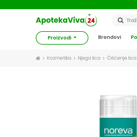
Brendovi
Po
Proizvodi
Kozmetika
Njega lica
Čišćenje lica