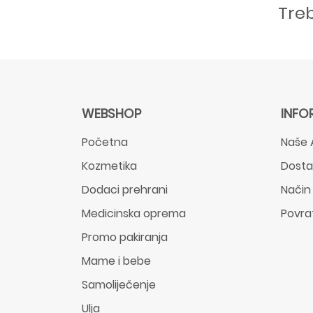
Tre
WEBSHOP
INFO
Početna
Naše 
Kozmetika
Dost
Dodaci prehrani
Način
Medicinska oprema
Povra
Promo pakiranja
Mame i bebe
Samoliječenje
Ulja