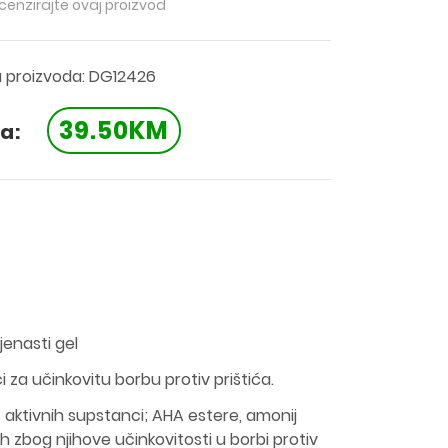
ecenzirajte ovaj proizvod
a proizvoda: DG12426
39.50KM
a:
jenasti gel
 za učinkovitu borbu protiv prištića.
s aktivnih supstanci; AHA estere, amonij
nih zbog njihove učinkovitosti u borbi protiv