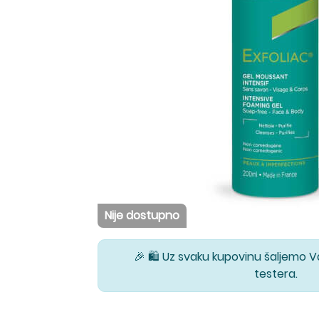
Nije dostupno
🎉 🛍️ Uz svaku kupovinu šaljemo 
testera.