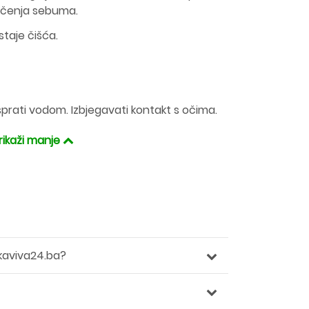
 lučenja sebuma.
taje čišća.
sprati vodom. Izbjegavati kontakt s očima.
rikaži manje
kaviva24.ba?