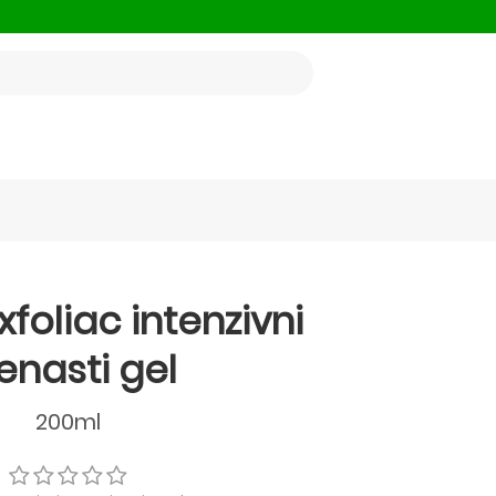
foliac intenzivni
enasti gel
200ml