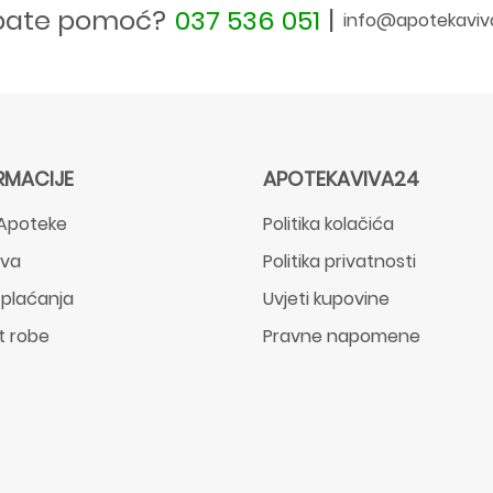
bate pomoć?
037 536 051
|
info@apotekaviv
RMACIJE
APOTEKAVIVA24
Apoteke
Politika kolačića
ava
Politika privatnosti
 plaćanja
Uvjeti kupovine
t robe
Pravne napomene