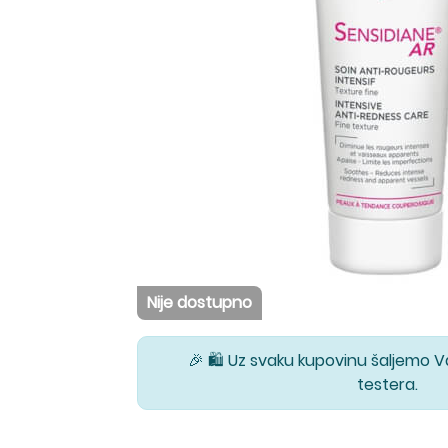
Nije dostupno
🎉 🛍️ Uz svaku kupovinu šaljemo 
testera.