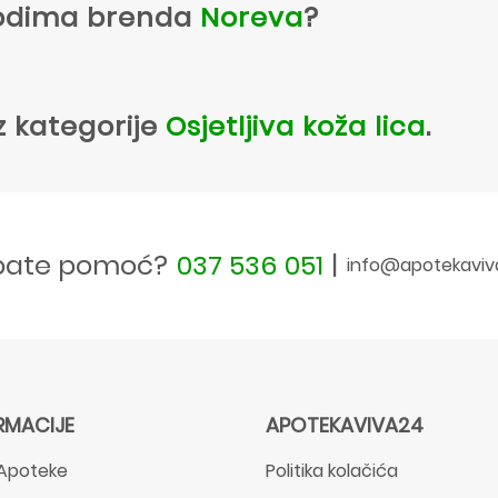
zvodima brenda
Noreva
?
z kategorije
Osjetljiva koža lica
.
bate pomoć?
037 536 051
|
info@apotekaviv
RMACIJE
APOTEKAVIVA24
Apoteke
Politika kolačića