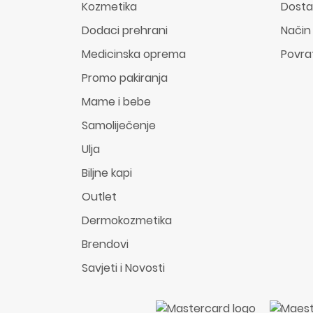
Kozmetika
Dost
Dodaci prehrani
Način
Medicinska oprema
Povra
Promo pakiranja
Mame i bebe
Samoliječenje
Ulja
Biljne kapi
Outlet
Dermokozmetika
Brendovi
Savjeti i Novosti