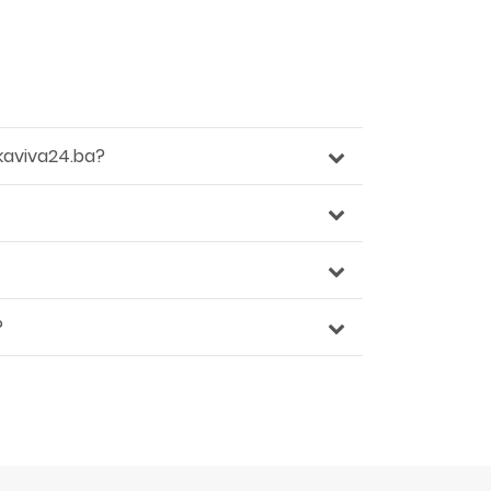
kaviva24.ba?
?