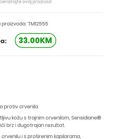
ecenzirajte ovaj proizvod
a proizvoda: TM12555
33.00KM
a:
 protiv crvenila
tljivu kožu s trajnim crvenilom, Sensidiane®
či brz i dugotrajan rezultat.
crvenilu i s proširenim kapilarama,