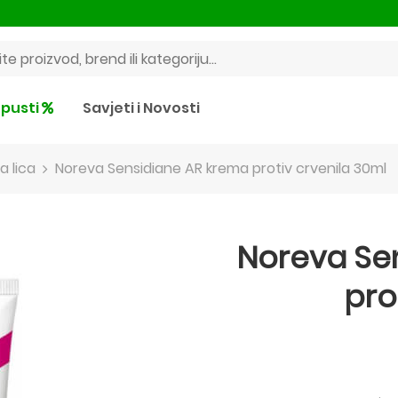
pusti
Savjeti i Novosti
a lica
Noreva Sensidiane AR krema protiv crvenila 30ml
Noreva Se
pro