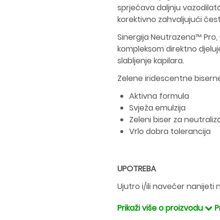
sprječava daljnju vazodilata
korektivno zahvaljujući če
Sinergija Neutrazena™ Pro, 
kompleksom direktno djeluje 
slabljenje kapilara.
Zelene iridescentne biserne 
Aktivna formula
Svježa emulzija
Zeleni biser za neutraliz
Vrlo dobra tolerancija
UPOTREBA
Ujutro i/ili navečer nanijeti
Prikaži više o proizvodu
P