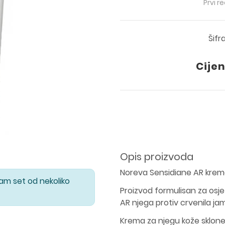
Prvi r
Šifr
Cijen
Opis proizvoda
Noreva Sensidiane AR krema
Vam set od nekoliko
Proizvod formulisan za osje
AR njega protiv crvenila jam
Krema za njegu kože sklone 