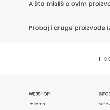
A šta misliš o ovim proi
Probaj i druge proizvode i
Tre
WEBSHOP
INFO
Početna
Naše 