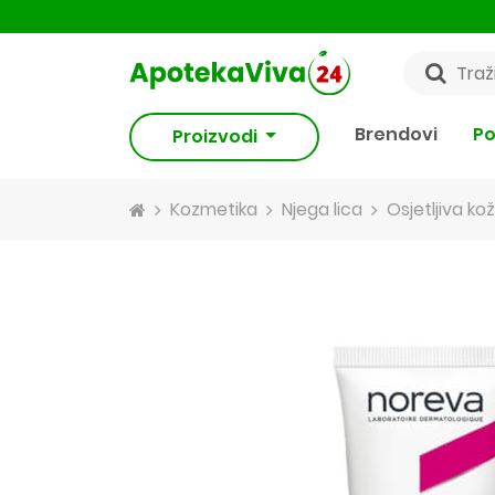
Brendovi
Po
Proizvodi
Kozmetika
Njega lica
Osjetljiva kož