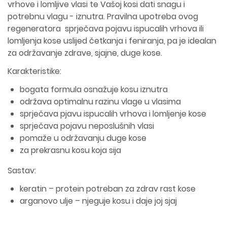
vrhove i lomljive vlasi te Vašoj kosi dati snagu i
potrebnu vlagu - iznutra. Pravilna upotreba ovog
regeneratora sprječava pojavu ispucalih vrhova ili
lomljenja kose uslijed četkanja i feniranja, pa je idealan
za održavanje zdrave, sjajne, duge kose.
Karakteristike:
bogata formula osnažuje kosu iznutra
održava optimalnu razinu vlage u vlasima
sprječava pjavu ispucalih vrhova i lomljenje kose
sprječava pojavu neposlušnih vlasi
pomaže u održavanju duge kose
za prekrasnu kosu koja sija
Sastav:
keratin – protein potreban za zdrav rast kose
arganovo ulje – njeguje kosu i daje joj sjaj