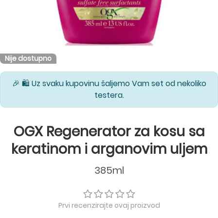
Nije dostupno
🎉 🛍️ Uz svaku kupovinu šaljemo Vam set od nekoliko
testera.
OGX Regenerator za kosu sa
keratinom i arganovim uljem
385ml
Prvi recenzirajte ovaj proizvod