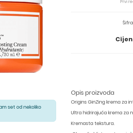
Prvi r
Šifr
Cijen
Opis proizvoda
Origins GinZing krema za in
Vam set od nekoliko
Ultra hidrirajuća krema za
Kremasta tekstura.