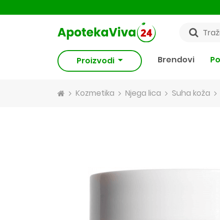
Brendovi
Po
Proizvodi
Kozmetika
Njega lica
Suha koža