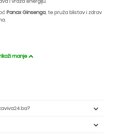
va i vraža energiju.
moć
Panax Ginsenga
, te pruža blistav i zdrav
na.
rikaži manje
kaviva24.ba?