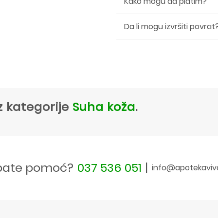
Kako mogu da platim?
Da li mogu izvršiti povrat
z kategorije
Suha koža
.
bate pomoć?
037 536 051
|
info@apotekaviv