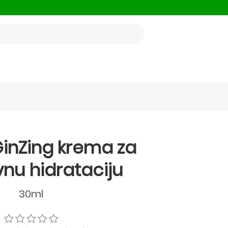
GinZing krema za
vnu hidrataciju
30ml