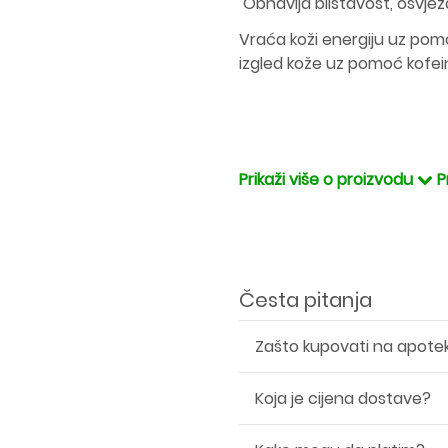
Obnavlja blistavost, osvježa
Vraća koži energiju uz po
izgled kože uz pomoć kofei
Prikaži više o proizvodu
P
Česta pitanja
Zašto kupovati na apote
Koja je cijena dostave?