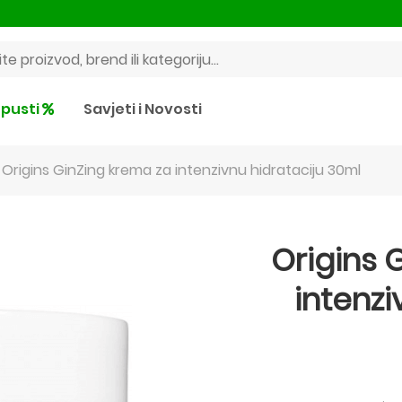
pusti
Savjeti i Novosti
Origins GinZing krema za intenzivnu hidrataciju 30ml
Origins 
intenzi