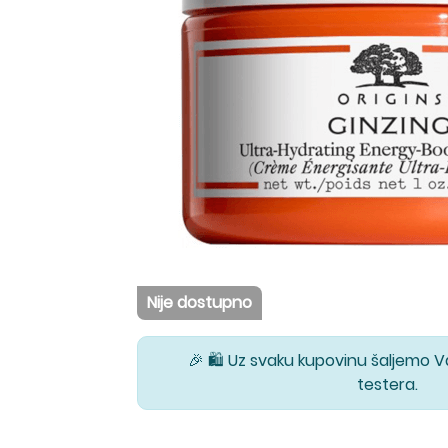
Nije dostupno
🎉 🛍️ Uz svaku kupovinu šaljemo 
testera.