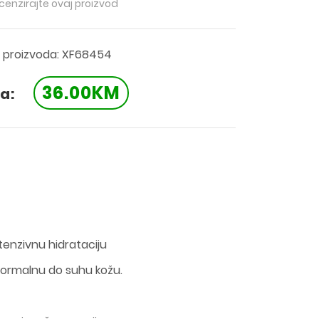
ecenzirajte ovaj proizvod
a proizvoda: XF68454
36.00KM
a:
tenzivnu hidrataciju
 normalnu do suhu kožu.