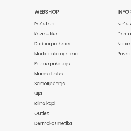
WEBSHOP
INFO
Početna
Naše 
Kozmetika
Dost
Dodaci prehrani
Način
Medicinska oprema
Povra
Promo pakiranja
Mame i bebe
Samoliječenje
Ulja
Biljne kapi
Outlet
Dermokozmetika