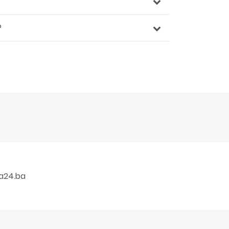
?
a24.ba