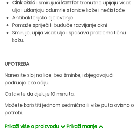
Cink oksid
i smirujući
kamfor
trenutno upijaju višak
ulja i uklanjaju odumrle stanice kože i nečistoće
Antibakterijsko djelovanje
Pomaže spriječiti buduće razvijanje akni
Smiruje, upija višak ulja i spašava problematičnu
kožu.
UPOTREBA
Nanesite sloj na lice, bez šminke, izbjegavajući
područje oko očiju.
Ostavite da djeluje 10 minuta.
Možete koristiti jednom sedmično ili više puta ovisno o
potrebi.
Prikaži više o proizvodu
Prikaži manje