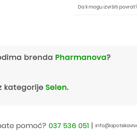
Da li mogu izvršiti povrat
zvodima brenda
Pharmanova
?
z kategorije
Selen
.
bate pomoć?
037 536 051
|
info@apotekaviv