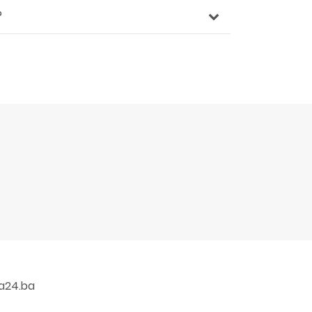
?
a24.ba