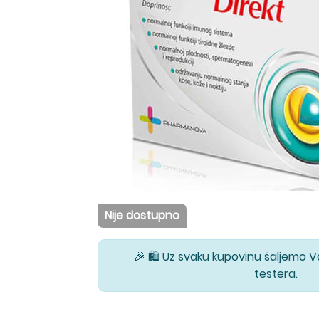
Nije dostupno
🎉 🛍️ Uz svaku kupovinu šaljemo 
testera.