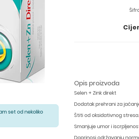
Šifr
Cije
Opis proizvoda
Selen + Zink direkt
Dodatak prehrani za jačanj
Vam set od nekoliko
Štiti od oksidativnog stresa
Smanjuje umor i iscrpljenos
Doprinosi održavanju normal