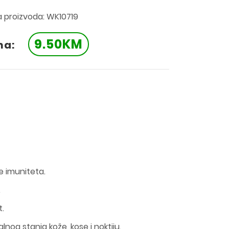
a proizvoda: WK10719
9.50KM
na:
e imuniteta.
.
t.
nog stanja kože, kose i noktiju.