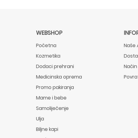
WEBSHOP
INFO
Početna
Naše 
Kozmetika
Dost
Dodaci prehrani
Način
Medicinska oprema
Povra
Promo pakiranja
Mame i bebe
Samoliječenje
Ulja
Biljne kapi