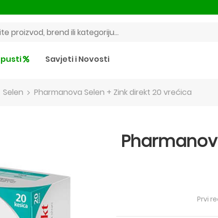
pusti
Savjeti i Novosti
Selen
Pharmanova Selen + Zink direkt 20 vrećica
Pharmanova 
Prvi r