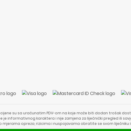
 cijene su sa uračunatim PDV-om na koje može biti dodan trošak dost
e je informativnog karaktera i nije zamjena za liječnički pregled ili sa
 o mjerama opreza, rizicima i nuspojavama obratite se svom liječniku i