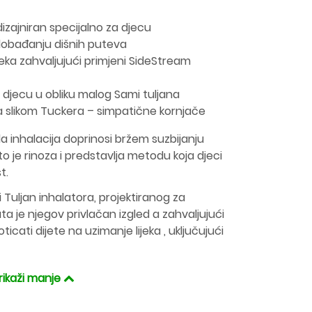
izajniran specijalno za djecu
lobađanju dišnih puteva
eka zahvaljujući primjeni SideStream
 djecu u obliku malog Sami tuljana
a slikom Tuckera – simpatične kornjače
a inhalacija doprinosi bržem suzbijanju
 je rinoza i predstavlja metodu koja djeci
t.
Tuljan inhalatora, projektiranog za
a je njegov privlačan izgled a zahvaljujući
icati dijete na uzimanje lijeka , uključujući
rikaži manje