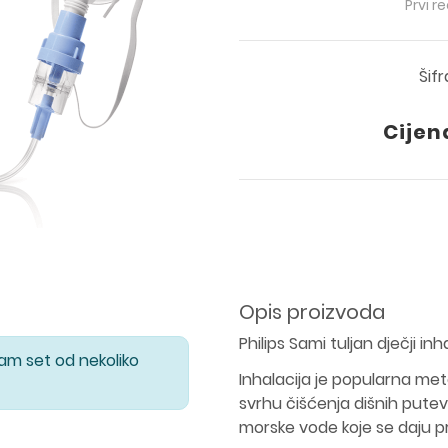
Prvi r
Šif
Cijen
Opis proizvoda
Philips Sami tuljan dječji inh
Vam set od nekoliko
Inhalacija je popularna met
svrhu čišćenja dišnih putev
morske vode koje se daju p