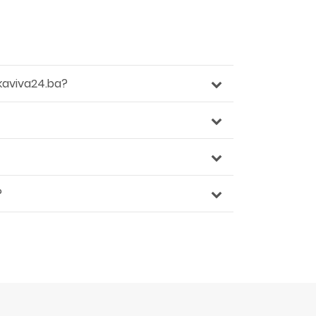
kaviva24.ba?
?