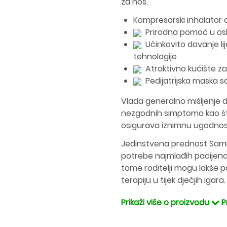
za nos.
Kompresorski inhalator d
Prirodna pomoć u os
Učinkovito davanje lij
tehnologije
Atraktivno kućište za
Pedijatrijska maska s
Vlada generalno mišljenje d
nezgodnih simptoma kao što
osigurava iznimnu ugodnos
Jedinstvena prednost Sami 
potrebe najmlađih pacijenat
tome roditelji mogu lakše pot
terapiju u tijek dječjih igara.
Prikaži više o proizvodu
P