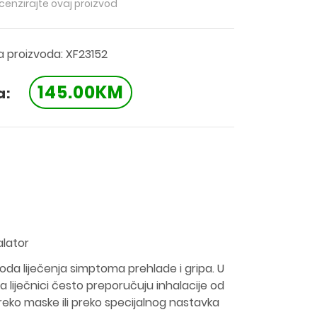
ecenzirajte ovaj proizvod
ra proizvoda: XF23152
145.00KM
a:
alator
oda liječenja simptoma prehlade i gripa. U
a liječnici često preporučuju inhalacije od
reko maske ili preko specijalnog nastavka