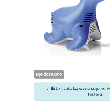
Nije dostupno
🎉 🛍️ Uz svaku kupovinu šaljemo 
testera.