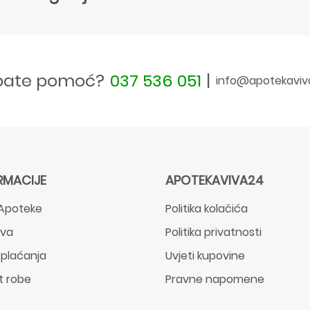
bate pomoć?
037 536 051
|
info@apotekaviv
RMACIJE
APOTEKAVIVA24
Apoteke
Politika kolačića
ava
Politika privatnosti
 plaćanja
Uvjeti kupovine
t robe
Pravne napomene