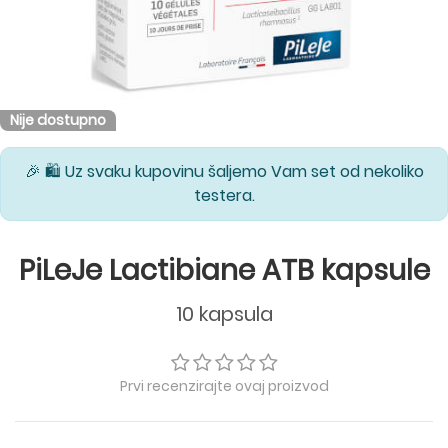
Nije dostupno
🎉 🛍️ Uz svaku kupovinu šaljemo Vam set od nekoliko
testera.
PiLeJe Lactibiane ATB kapsule
10 kapsula
Prvi recenzirajte ovaj proizvod