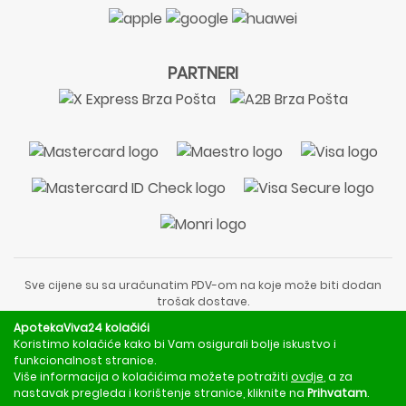
PARTNERI
Sve cijene su sa uračunatim PDV-om na koje može biti dodan
trošak dostave.
Sadržaj stranice je informativnog karaktera i nije zamjena za
ApotekaViva24 kolačići
liječnički pregled ili savjet farmaceuta.
Koristimo kolačiće kako bi Vam osigurali bolje iskustvo i
Za obavijesti o mjerama opreza, rizicima i nuspojavama
funkcionalnost stranice.
obratite se svom liječniku ili farmaceutu.
Više informacija o kolačićima možete potražiti
ovdje
, a za
nastavak pregleda i korištenje stranice, kliknite na
Prihvatam
.
Copyright © 2020 - 2026 | ApotekaViva24 | Sva prava zadržava