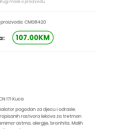
drugi misle o proizvodu
a proizvoda: CM08420
107.00KM
a:
CN 171 Kuca
nhalator pogodan za djecu i odrasle.
propisanih rastvora lekova za tretman
emima-astma, alergije, bronhitis. Malih