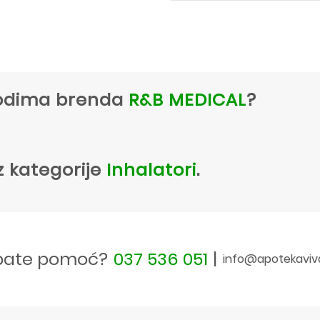
zvodima brenda
R&B MEDICAL
?
z kategorije
Inhalatori
.
bate pomoć?
037 536 051
|
info@apotekaviv