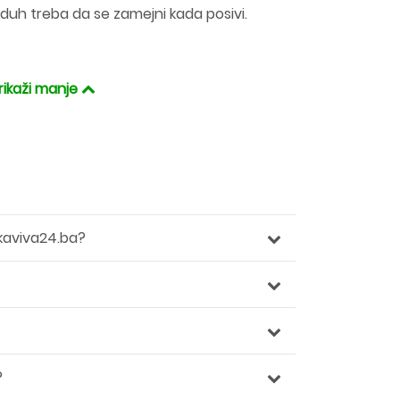
duh treba da se zamejni kada posivi.
rikaži manje
kaviva24.ba?
?