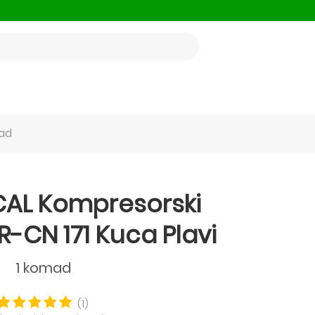
mad
CAL Kompresorski
R-CN 171 Kuca Plavi
1 komad
(1)