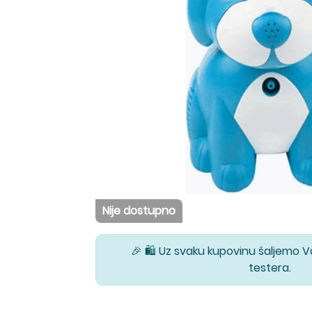
Nije dostupno
🎉 🛍️ Uz svaku kupovinu šaljemo 
testera.