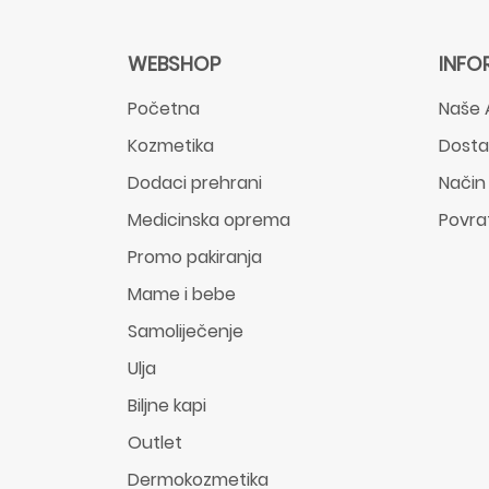
WEBSHOP
INFO
Početna
Naše 
Kozmetika
Dost
Dodaci prehrani
Način
Medicinska oprema
Povra
Promo pakiranja
Mame i bebe
Samoliječenje
Ulja
Biljne kapi
Outlet
Dermokozmetika