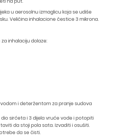
eti na put.
ijeka u aerosolnu izmaglicu koja se udiše
sku. Veličina inhalacione čestice 3 mikrona.
za inhalaciju dolaze:
m vodom i deteržentom za pranje sudova
 dio sirćeta i 3 dijela vruće vode i potopiti
viti da stoji pola sata. Izvaditi i osušiti.
trebe da se čisti.