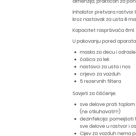
dimenzija, praktičan za pon
Inhalator pretvara rastvor l
kroz nastavak za usta ili ma
Kapacitet raspršivača 6ml.
U pakovanju pored aparata 
maska za decu i odrasle
čašica za lek
nastavci za usta i nos
crijevo za vazduh
5 rezervnih filtera
Savjeti za čišćenje:
sve delove prati toplo
(ne otkuhavati!!!)
dezinfekcija: pomeijšati 1
sve delove u rastvor i osta
Cijev za vazduh nema po