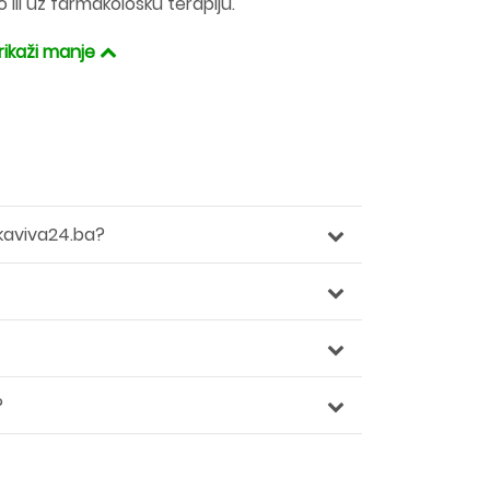
 ili uz farmakološku terapiju.
rikaži manje
kaviva24.ba?
?