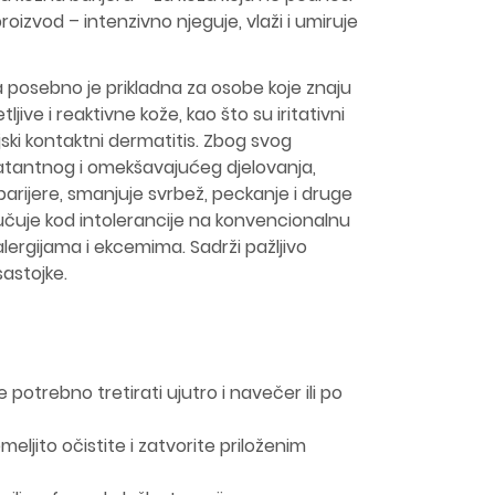
roizvod – intenzivno njeguje, vlaži i umiruje
ma posebno je prikladna za osobe koje znaju
jive i reaktivne kože, kao što su iritativni
ijski kontaktni dermatitis. Zbog svog
ratantnog i omekšavajućeg djelovanja,
rijere, smanjuje svrbež, peckanje i druge
čuje kod intolerancije na konvencionalnu
alergijama i ekcemima. Sadrži pažljivo
sastojke.
 potrebno tretirati ujutro i navečer ili po
ljito očistite i zatvorite priloženim