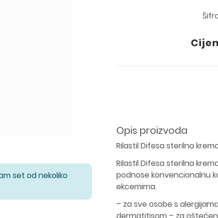
Šifr
Cije
Opis proizvoda
Rilastil Difesa sterilna krem
Rilastil Difesa sterilna kre
podnose konvencionalnu koz
Vam set od nekoliko
ekcemima.
– za sve osobe s alergijama, 
dermatitisom – za oštećenu