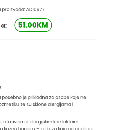
a proizvoda: AD16977
51.00KM
na:
a
ma posebno je prikladna za osobe koje ne
metiku te su sklone alergijama i
iritativnim ili alergijskim kontaktnim
 kožnu barijeru – za kožu koja ne podnosi