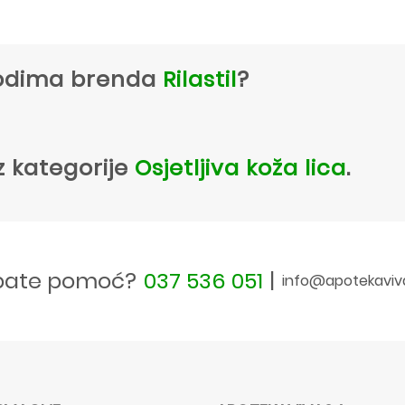
zvodima brenda
Rilastil
?
z kategorije
Osjetljiva koža lica
.
bate pomoć?
037 536 051
|
info@apotekaviv