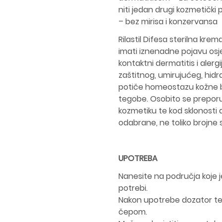
niti jedan drugi kozmetički p
– bez mirisa i konzervansa
Rilastil Difesa sterilna kre
imati iznenadne pojavu osjetl
kontaktni dermatitis i alerg
zaštitnog, umirujućeg, hid
potiče homeostazu kožne ba
tegobe. Osobito se preporu
kozmetiku te kod sklonosti 
odabrane, ne toliko brojne 
UPOTREBA
Nanesite na područja koje je
potrebi.
Nakon upotrebe dozator teme
čepom.