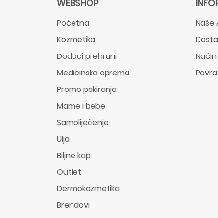
WEBSHOP
INFO
Početna
Naše 
Kozmetika
Dost
Dodaci prehrani
Način
Medicinska oprema
Povra
Promo pakiranja
Mame i bebe
Samoliječenje
Ulja
Biljne kapi
Outlet
Dermokozmetika
Brendovi