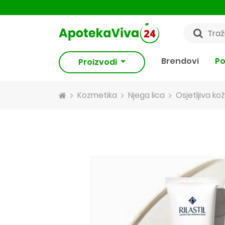
Brendovi
Po
Proizvodi
Kozmetika
Njega lica
Osjetljiva kož