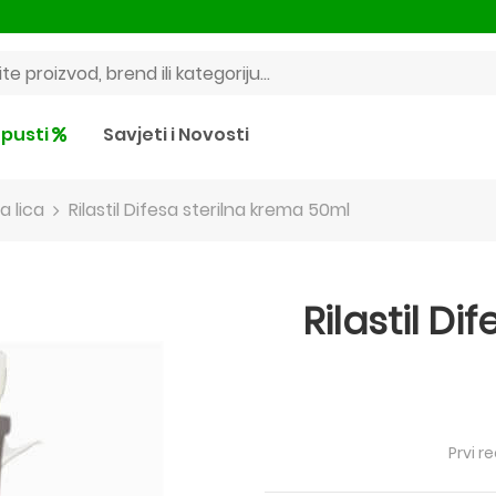
pusti
Savjeti i Novosti
a lica
Rilastil Difesa sterilna krema 50ml
Rilastil Di
Prvi r