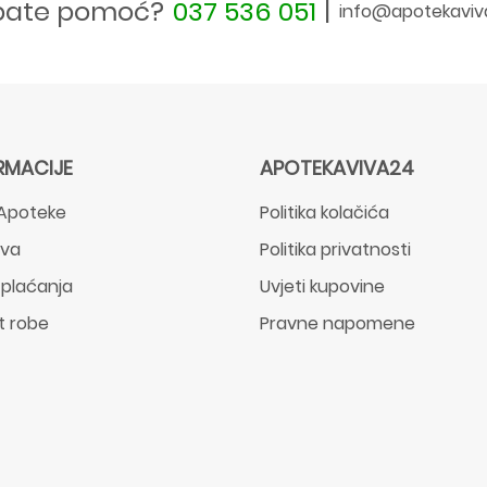
bate pomoć?
037 536 051
|
info@apotekaviv
RMACIJE
APOTEKAVIVA24
Apoteke
Politika kolačića
ava
Politika privatnosti
 plaćanja
Uvjeti kupovine
t robe
Pravne napomene