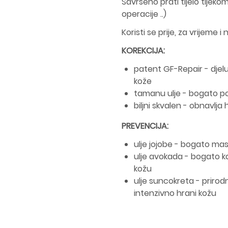
Savršeno prati tijelo tijek
operacije ..)
Koristi se prije, za vrijeme 
KOREKCIJA:
patent GF-Repair - djel
kože
tamanu ulje - bogato po
biljni skvalen - obnavlja h
PREVENCIJA:
ulje jojobe - bogato masn
ulje avokada - bogato 
kožu
ulje suncokreta - priro
intenzivno hrani kožu