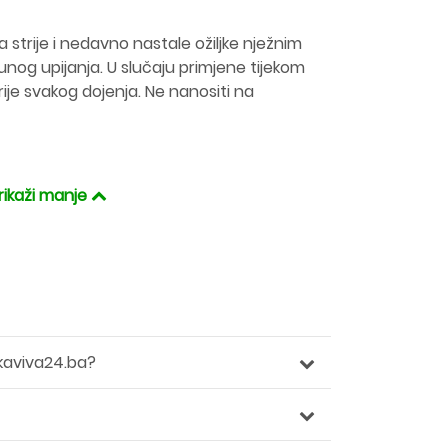
 strije i nedavno nastale ožiljke nježnim
nog upijanja. U slučaju primjene tijekom
rije svakog dojenja. Ne nanositi na
rikaži manje
kaviva24.ba?