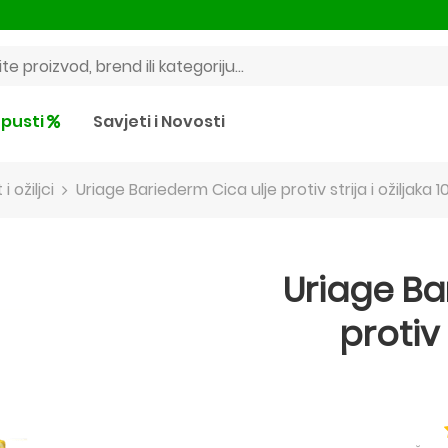
pusti
Savjeti i Novosti
 i ožiljci
Uriage Bariederm Cica ulje protiv strija i ožiljaka 
Uriage Ba
protiv 