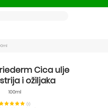
100ml
riederm Cica ulje
strija i ožiljaka
100ml
(1)