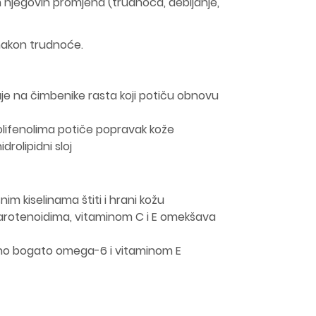
om njegovih promjena (trudnoća, debljanje,
i nakon trudnoće.
uje na čimbenike rasta koji potiču obnovu
lifenolima potiče popravak kože
idrolipidni sloj
im kiselinama štiti i hrani kožu
karotenoidima, vitaminom C i E omekšava
dno bogato omega-6 i vitaminom E