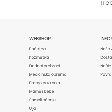
Tre
WEBSHOP
INFO
Početna
Naše 
Kozmetika
Dost
Dodaci prehrani
Način
Medicinska oprema
Povra
Promo pakiranja
Mame i bebe
Samoliječenje
Ulja