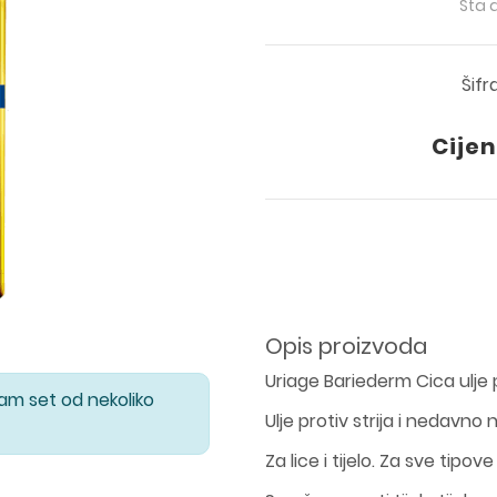
Šta 
Šifr
Cijen
Opis proizvoda
Uriage Bariederm Cica ulje pr
Vam set od nekoliko
Ulje protiv strija i nedavno n
Za lice i tijelo. Za sve tipove