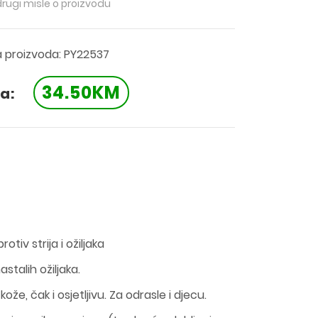
drugi misle o proizvodu
a proizvoda: PY22537
34.50KM
a:
otiv strija i ožiljaka
astalih ožiljaka.
 kože, čak i osjetljivu. Za odrasle i djecu.