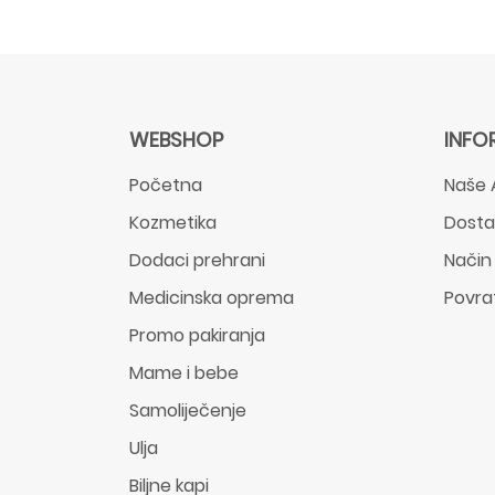
WEBSHOP
INFO
Početna
Naše 
Kozmetika
Dost
Dodaci prehrani
Način
Medicinska oprema
Povra
Promo pakiranja
Mame i bebe
Samoliječenje
Ulja
Biljne kapi