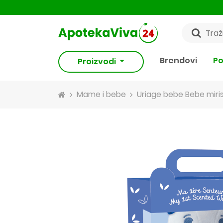
Brendovi
Po
Proizvodi
Mame i bebe
Uriage bebe Bebe miri