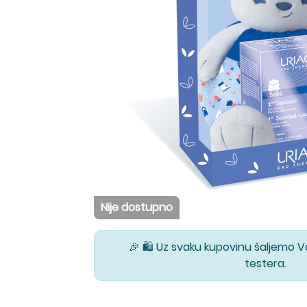
Nije dostupno
🎉 🛍️ Uz svaku kupovinu šaljemo 
testera.