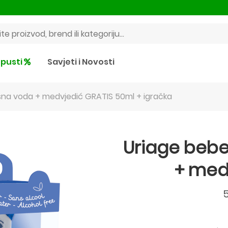
pusti
Savjeti i Novosti
sna voda + medvjedić GRATIS 50ml + igračka
Uriage bebe
+ med
5