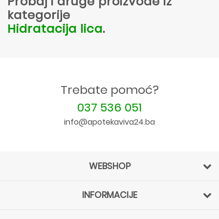
Probaj i druge proizvode iz
kategorije
Hidratacija lica
.
Trebate pomoć?
037 536 051
info@apotekaviva24.ba
WEBSHOP
INFORMACIJE