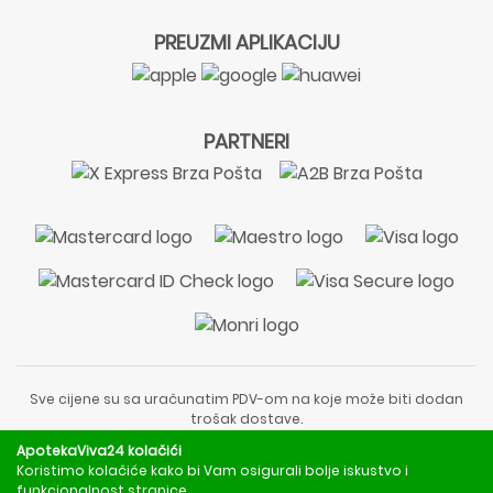
PREUZMI APLIKACIJU
PARTNERI
Sve cijene su sa uračunatim PDV-om na koje može biti dodan
trošak dostave.
Sadržaj stranice je informativnog karaktera i nije zamjena za
ApotekaViva24 kolačići
liječnički pregled ili savjet farmaceuta.
Koristimo kolačiće kako bi Vam osigurali bolje iskustvo i
Za obavijesti o mjerama opreza, rizicima i nuspojavama
funkcionalnost stranice.