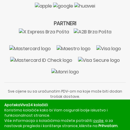
PARTNERI
Sve cijene su sa uračunatim PDV-om na koje može biti dodan
trošak dostave.
Sadržaj stranice je informativnog karaktera i nije zamjena za
ApotekaViva24 kolačići
liječnički pregled ili savjet farmaceuta.
Koristimo kolačiće kako bi Vam osigurali bolje iskustvo i
Za obavijesti o mjerama opreza, rizicima i nuspojavama
funkcionalnost stranice.
obratite se svom liječniku ili farmaceutu.
Više informacija o kolačićima možete potražiti
ovdje
, a za
nastavak pregleda i korištenje stranice, kliknite na
Prihvatam
.
Copyright © 2020 - 2026 | ApotekaViva24 | Sva prava zadržava