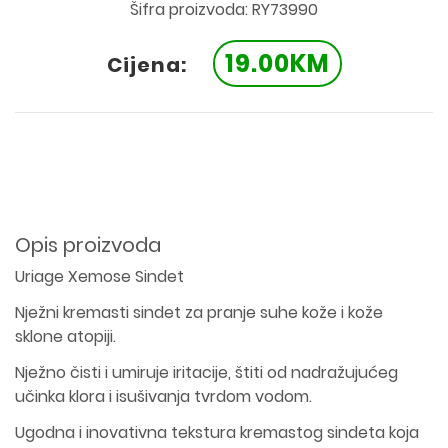
Šifra proizvoda: RY73990
19.00KM
Cijena:
Opis proizvoda
Uriage Xemose Sindet
Nježni kremasti sindet za pranje suhe kože i kože
sklone atopiji.
Nježno čisti i umiruje iritacije, štiti od nadražujućeg
učinka klora i isušivanja tvrdom vodom.
Ugodna i inovativna tekstura kremastog sindeta koja