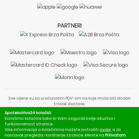
PARTNERI
Sve cijene su sa uračunatim PDV-om na koje može biti dodan
trošak dostave.
Sadržaj stranice je informativnog karaktera i nije zamjena za
ApotekaViva24 kolačići
liječnički pregled ili savjet farmaceuta.
Koristimo kolačiće kako bi Vam osigurali bolje iskustvo i
Za obavijesti o mjerama opreza, rizicima i nuspojavama
funkcionalnost stranice.
obratite se svom liječniku ili farmaceutu.
Više informacija o kolačićima možete potražiti
ovdje
, a za
nastavak pregleda i korištenje stranice, kliknite na
Prihvatam
.
Copyright © 2020 - 2026 | ApotekaViva24 | Sva prava zadržava