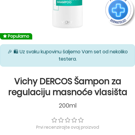
Popularno
🎉 🛍️ Uz svaku kupovinu šaljemo Vam set od nekoliko
testera.
Vichy DERCOS Šampon za
regulaciju masnoće vlasišta
200ml
Prvi recenzirajte ovaj proizvod