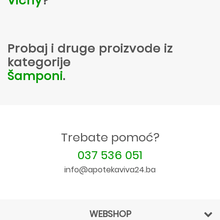
Vichy
?
Probaj i druge proizvode iz
kategorije
Šamponi
.
Trebate pomoć?
037 536 051
info@apotekaviva24.ba
WEBSHOP