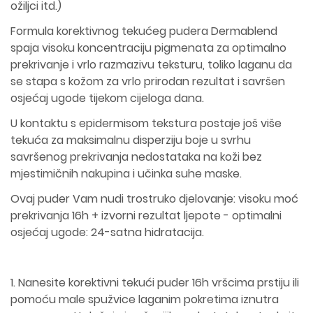
ožiljci itd.)
Formula korektivnog tekućeg pudera Dermablend
spaja visoku koncentraciju pigmenata za optimalno
prekrivanje i vrlo razmazivu teksturu, toliko laganu da
se stapa s kožom za vrlo prirodan rezultat i savršen
osjećaj ugode tijekom cijeloga dana.
U kontaktu s epidermisom tekstura postaje još više
tekuća za maksimalnu disperziju boje u svrhu
savršenog prekrivanja nedostataka na koži bez
mjestimičnih nakupina i učinka suhe maske.
Ovaj puder Vam nudi trostruko djelovanje: visoku moć
prekrivanja 16h + izvorni rezultat ljepote - optimalni
osjećaj ugode: 24-satna hidratacija.
1. Nanesite korektivni tekući puder 16h vršcima prstiju ili
pomoću male spužvice laganim pokretima iznutra