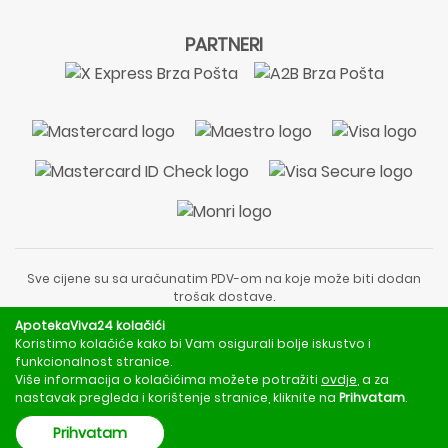
PARTNERI
Sve cijene su sa uračunatim PDV-om na koje može biti dodan
trošak dostave.
Sadržaj stranice je informativnog karaktera i nije zamjena za
ApotekaViva24 kolačići
liječnički pregled ili savjet farmaceuta.
Koristimo kolačiće kako bi Vam osigurali bolje iskustvo i
Za obavijesti o mjerama opreza, rizicima i nuspojavama
funkcionalnost stranice.
obratite se svom liječniku ili farmaceutu.
Više informacija o kolačićima možete potražiti
ovdje
, a za
nastavak pregleda i korištenje stranice, kliknite na
Prihvatam
.
Copyright © 2020 - 2026 | ApotekaViva24 | Sva prava zadržava
Prihvatam