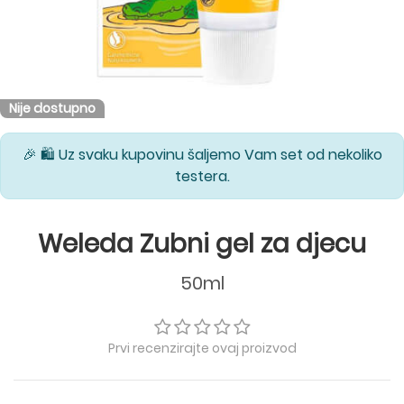
Nije dostupno
🎉 🛍️ Uz svaku kupovinu šaljemo Vam set od nekoliko
testera.
Weleda Zubni gel za djecu
50ml
Prvi recenzirajte ovaj proizvod