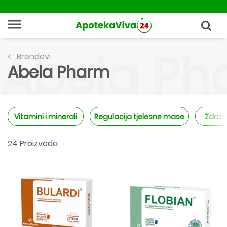
Abela Ph
Brendovi
Abela Pharm
Vitamini i minerali
Regulacija tjelesne mase
Zdravl
24 Proizvoda