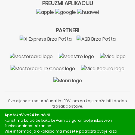
PREUZMI APLIKACIJU
PARTNERI
Sve cijene su sa uračunatim PDV-om na koje može biti dodan
trošak dostave.
Sadržaj stranice je informativnog karaktera i nije zamjena za
ApotekaViva24 kolačići
liječnički pregled ili savjet farmaceuta.
Koristimo kolačiće kako bi Vam osigurali bolje iskustvo i
Za obavijesti o mjerama opreza, rizicima i nuspojavama
funkcionalnost stranice.
obratite se svom liječniku ili farmaceutu.
Više informacija o kolačićima možete potražiti
ovdje
, a za