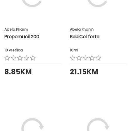
Abela Pharm
Abela Pharm
Propomucil 200
BebiCol forte
10 vrećica
10ml
8.85KM
21.15KM