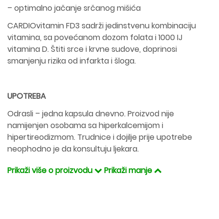
– optimalno jačanje srčanog mišića
CARDIOvitamin FD3 sadrži jedinstvenu kombinaciju
vitamina, sa povećanom dozom folata i 1000 IJ
vitamina D. Štiti srce i krvne sudove, doprinosi
smanjenju rizika od infarkta i šloga.
UPOTREBA
Odrasli – jedna kapsula dnevno. Proizvod nije
namijenjen osobama sa hiperkalcemijom i
hipertireodizmom. Trudnice i dojilje prije upotrebe
neophodno je da konsultuju ljekara.
Prikaži više o proizvodu
Prikaži manje