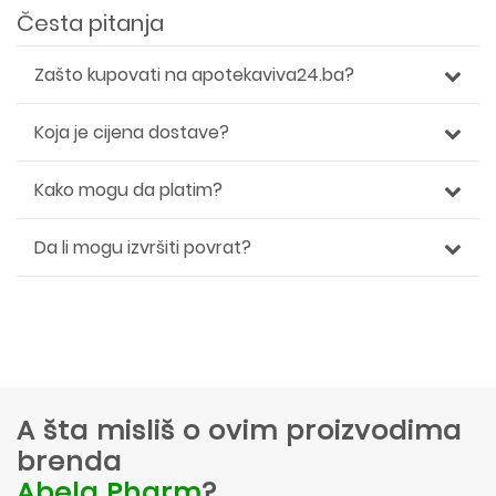
Česta pitanja
Zašto kupovati na apotekaviva24.ba?
Koja je cijena dostave?
Kako mogu da platim?
Da li mogu izvršiti povrat?
A šta misliš o ovim proizvodima
brenda
Abela Pharm
?