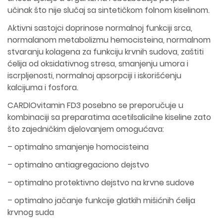
učinak što nije slučaj sa sintetičkom folnom kiselinom.
Aktivni sastojci doprinose normalnoj funkciji srca,
normalanom metabolizmu hemocisteina, normalnom
stvaranju kolagena za funkciju krvnih sudova, zaštiti
ćelija od oksidativnog stresa, smanjenju umora i
iscrpljenosti, normalnoj apsorpciji i iskorišćenju
kalcijuma i fosfora.
CARDIOvitamin FD3 posebno se preporučuje u
kombinaciji sa preparatima acetilsalicilne kiseline zato
što zajedničkim djelovanjem omogućava:
– optimalno smanjenje homocisteina
– optimalno antiagregaciono dejstvo
– optimalno protektivno dejstvo na krvne sudove
– optimalno jačanje funkcije glatkih mišićnih ćelija
krvnog suda