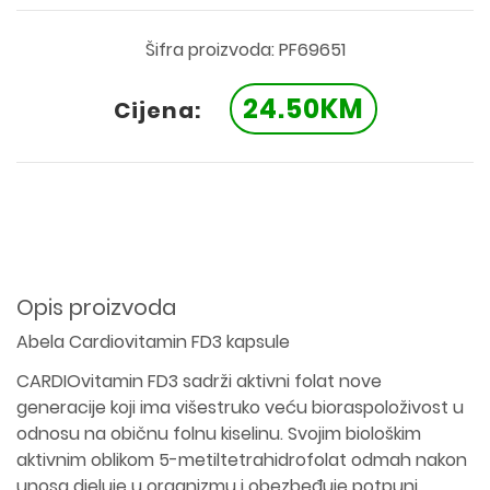
Šifra proizvoda: PF69651
24.50KM
Cijena:
Opis proizvoda
Abela Cardiovitamin FD3 kapsule
CARDIOvitamin FD3 sadrži aktivni folat nove
generacije koji ima višestruko veću bioraspoloživost u
odnosu na običnu folnu kiselinu. Svojim biološkim
aktivnim oblikom 5-metiltetrahidrofolat odmah nakon
unosa djeluje u organizmu i obezbeđuje potpuni