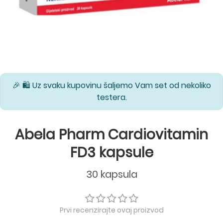
🎉 🛍️ Uz svaku kupovinu šaljemo Vam set od nekoliko
testera.
Abela Pharm Cardiovitamin
FD3 kapsule
30 kapsula
Prvi recenzirajte ovaj proizvod