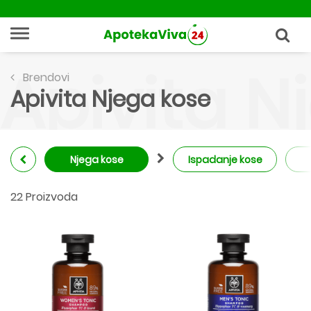
Apivita N
Brendovi
Apivita Njega kose
Njega kose
Ispadanje kose
22 Proizvoda