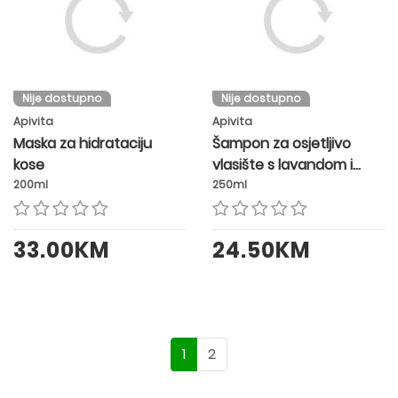
Nije dostupno
Nije dostupno
Apivita
Apivita
Maska za hidrataciju
Šampon za osjetljivo
kose
vlasište s lavandom i
medom
200ml
250ml
33.00KM
24.50KM
1
2