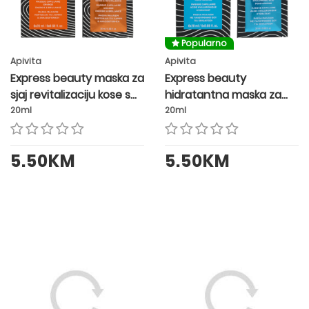
Popularno
Apivita
Apivita
Express beauty maska za
Express beauty
sjaj revitalizaciju kose s
hidratantna maska za
narančom
kosu s hijaluronskom
20ml
20ml
kiselinom
5.50KM
5.50KM