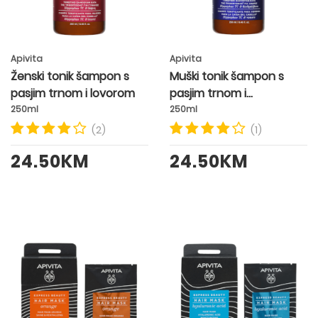
Apivita
Apivita
Ženski tonik šampon s
Muški tonik šampon s
pasjim trnom i lovorom
pasjim trnom i
ružmarinom
250ml
250ml
(2)
(1)
24.50KM
24.50KM