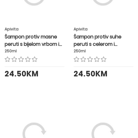
Apivita
Apivita
Šampon protiv masne
Šampon protiv suhe
peruti s bijelom vrbom i
peruti s celerom i
propolisom
propolisom
250ml
250ml
24.50KM
24.50KM