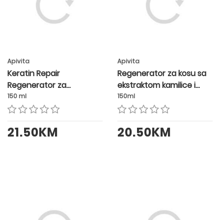
Apivita
Apivita
Keratin Repair
Regenerator za kosu sa
Regenerator za
ekstraktom kamilice i
obnavljanje kose
meda
150 ml
150ml
21.50KM
20.50KM