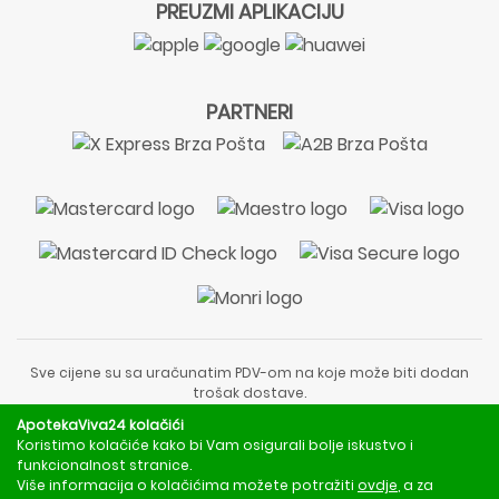
PREUZMI APLIKACIJU
PARTNERI
Sve cijene su sa uračunatim PDV-om na koje može biti dodan
trošak dostave.
Sadržaj stranice je informativnog karaktera i nije zamjena za
ApotekaViva24 kolačići
liječnički pregled ili savjet farmaceuta.
Koristimo kolačiće kako bi Vam osigurali bolje iskustvo i
Za obavijesti o mjerama opreza, rizicima i nuspojavama
funkcionalnost stranice.
obratite se svom liječniku ili farmaceutu.
Više informacija o kolačićima možete potražiti
ovdje
, a za