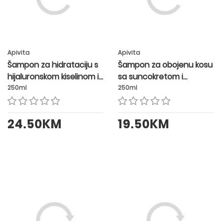
Apivita
Apivita
Šampon za hidrataciju s
Šampon za obojenu kosu
hijaluronskom kiselinom i
sa suncokretom i
aloe verom
medom
250ml
250ml
24.50KM
19.50KM