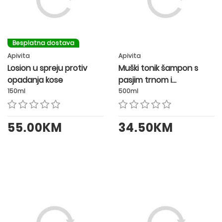
Besplatna dostava
Apivita
Apivita
Losion u spreju protiv
Muški tonik šampon s
opadanja kose
pasjim trnom i
ružmarinom
150ml
500ml
55.00KM
34.50KM