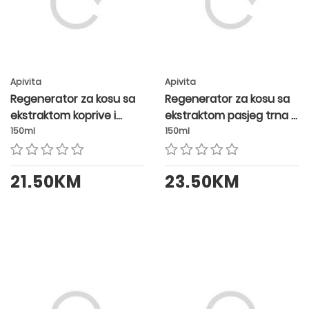
Apivita
Apivita
Regenerator za kosu sa
Regenerator za kosu sa
ekstraktom koprive i
ekstraktom pasjeg trna i
propolisa
lovora
150ml
150ml
21.50KM
23.50KM