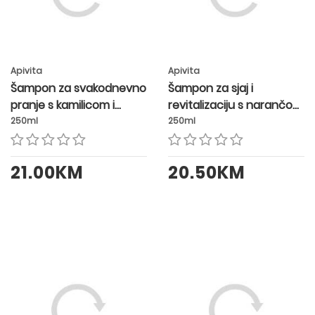
Apivita
Apivita
Šampon za svakodnevno
Šampon za sjaj i
pranje s kamilicom i
revitalizaciju s narančom
medom
i medom
250ml
250ml
21.00KM
20.50KM