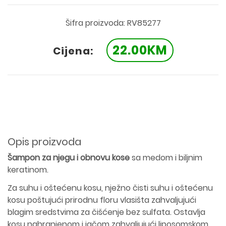
Šifra proizvoda: RV85277
22.00KM
Cijena:
Opis proizvoda
Šampon za njegu i obnovu kose
sa medom i biljnim
keratinom.
Za suhu i oštećenu kosu, nježno čisti suhu i oštećenu
kosu poštujući prirodnu floru vlasišta zahvaljujući
blagim sredstvima za čišćenje bez sulfata. Ostavlja
kosu nahranjenom i jačom zahvaljujući liposomskom