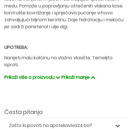
medu. Pomaže u popravljanju oštećenih vlakana kose,
kontroliše kovrdžanje i spriječava pucanje vrhova
zahvaljujući biljnom keratinu. Daje hidrataciju i mekoću
jer sadrži panetenol i ulje algi.
UPOTREBA:
Nanijeti malu količinu na vlažno vlasište. Temeljito
isprati.
Prikaži više o proizvodu
Prikaži manje
Česta pitanja
Zašto kupovati na apotekaviva24.ba?