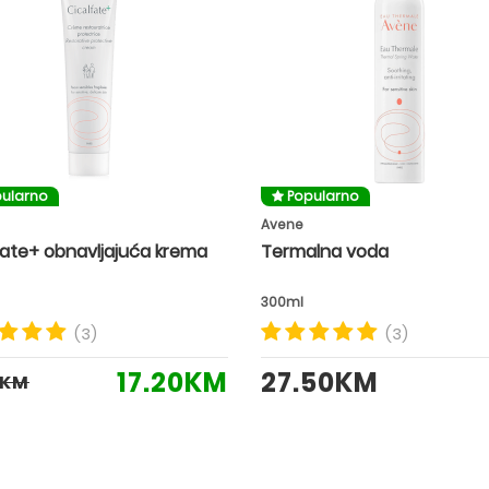
ularno
Popularno
Avene
fate+ obnavljajuća krema
Termalna voda
300ml
(3)
(3)
17.20KM
27.50KM
0KM