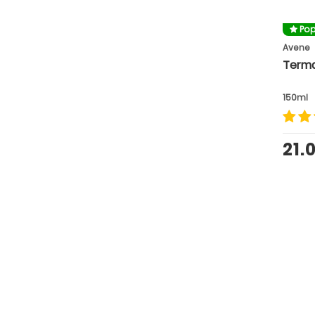
Pop
Avene
Terma
150ml
21.