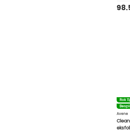
98
Rok 11
Besp
Avene
Clean
eksfol