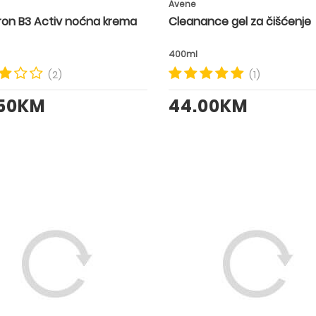
Avene
ron B3 Activ noćna krema
Cleanance gel za čišćenje
400ml
(2)
(1)
.50KM
44.00KM