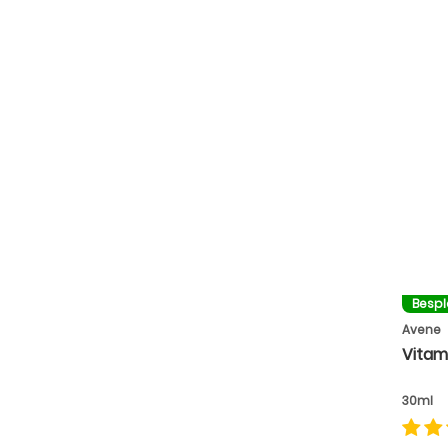
Besp
Avene
Vitam
30ml