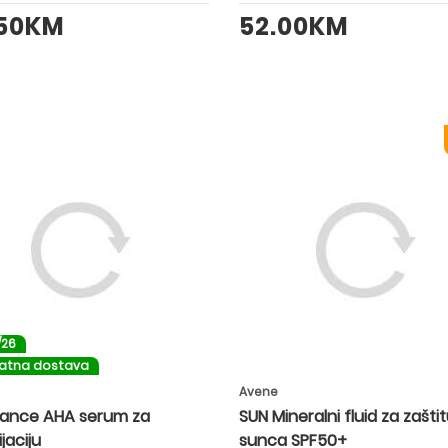
.50KM
52.00KM
/26
latna dostava
Avene
ance AHA serum za
SUN Mineralni fluid za zašti
ijaciju
sunca SPF50+