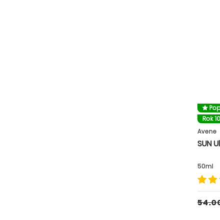
Pop
Rok 1
Avene
50ml
54.0