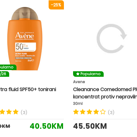
-25%
ularno
0/26
Popularno
Avene
SUN Ultra fluid SPF50+ tonirani
Cleanance Comedomed Pl
koncentrat protiv nepraviln
30ml
(3)
(3)
40.50KM
45.50KM
0KM