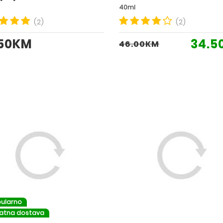
40ml
(2)
(2)
.50KM
34.5
46.00KM
ularno
latna dostava