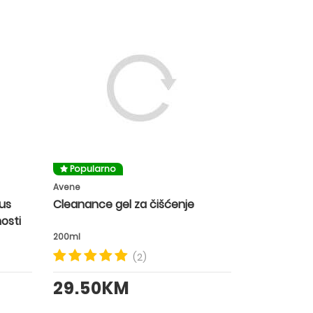
Popularno
Avene
us
Cleanance gel za čišćenje
osti
200ml
(2)
29.50KM