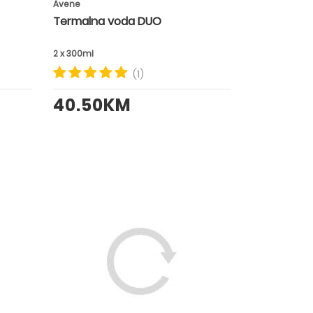
Avene
Termalna voda DUO
2 x 300ml
(1)
40.50KM