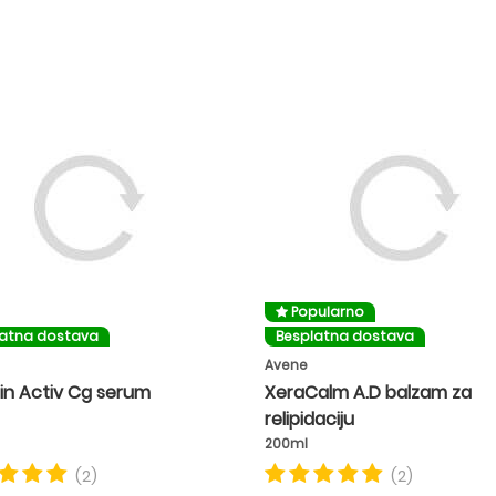
Popularno
latna dostava
Besplatna dostava
Avene
in Activ Cg serum
XeraCalm A.D balzam za
relipidaciju
200ml
(2)
(2)