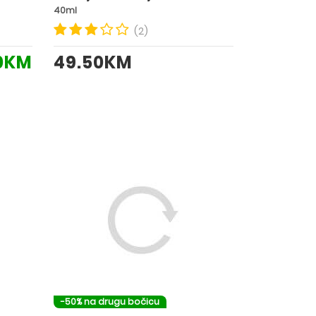
40ml
(2)
0KM
49.50KM
-50% na drugu bočicu