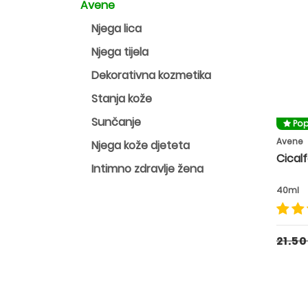
Avene
Njega lica
Njega tijela
Dekorativna kozmetika
Stanja kože
Sunčanje
Pop
Avene
Njega kože djeteta
Cical
Intimno zdravlje žena
40ml
21.5