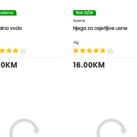
ularno
Rok 12/28
Avene
lna voda
Njega za osjetljive usne
4g
(1)
(1)
00KM
16.00KM