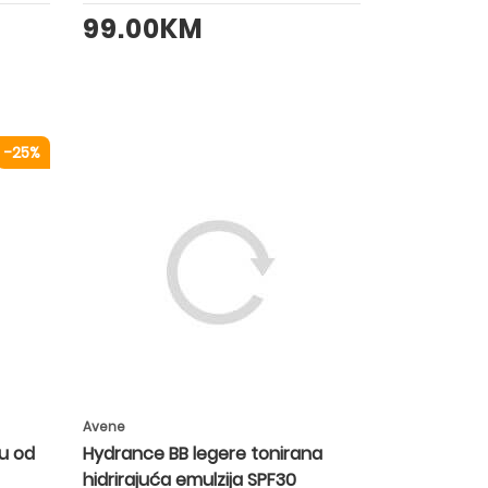
99.00KM
-25%
Avene
tu od
Hydrance BB legere tonirana
hidrirajuća emulzija SPF30