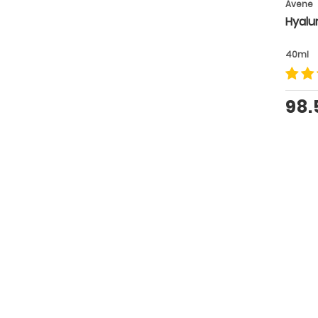
Avene
Hyalu
40ml
98