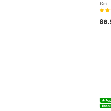
30ml
86
Pop
Besp