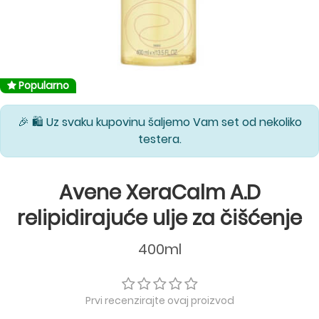
Popularno
🎉 🛍️ Uz svaku kupovinu šaljemo Vam set od nekoliko
testera.
Avene XeraCalm A.D
relipidirajuće ulje za čišćenje
400ml
Prvi recenzirajte ovaj proizvod