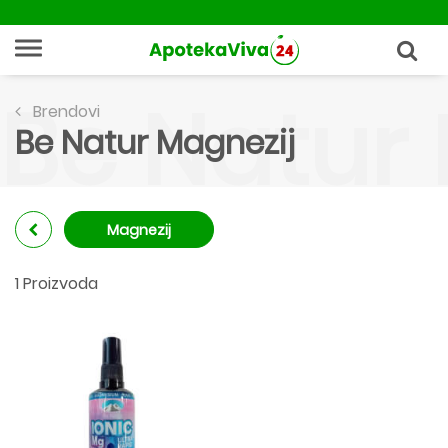
Be Natur
Brendovi
Be Natur Magnezij
Magnezij
1 Proizvoda