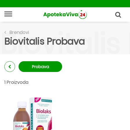
Biovitali
Brendovi
Biovitalis Probava
Probava
1 Proizvoda