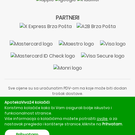
PARTNERI
Sve cijene su sa uračunatim PDV-om na koje može biti dodan
trošak dostave.
Sadržaj stranice je informativnog karaktera i nije zamjena za
ApotekaViva24 kolačići
liječnički pregled ili savjet farmaceuta.
Koristimo kolačiće kako bi Vam osigurali bolje iskustvo i
Za obavijesti o mjerama opreza, rizicima i nuspojavama
funkcionalnost stranice.
obratite se svom liječniku ili farmaceutu.
Više informacija o kolačićima možete potražiti
ovdje
, a za
nastavak pregleda i korištenje stranice, kliknite na
Prihvatam
.
Copyright © 2020 - 2026 | ApotekaViva24 | Sva prava zadržava
Prihvatam