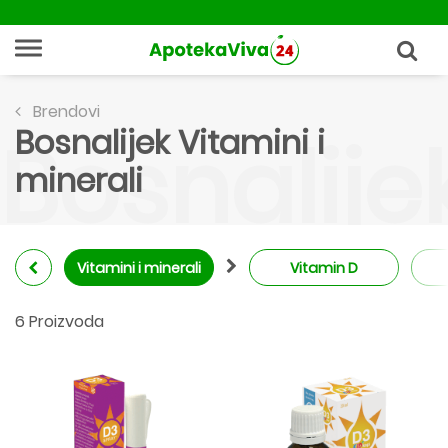
Brendovi
Bosnalijek Vitamini i
Bosnalijek
minerali
Vitamini i minerali
Vitamin D
6 Proizvoda