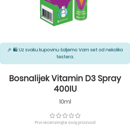
🎉 🛍️ Uz svaku kupovinu šaljemo Vam set od nekoliko
testera.
Bosnalijek Vitamin D3 Spray
400IU
10ml
Prvi recenzirajte ovaj proizvod